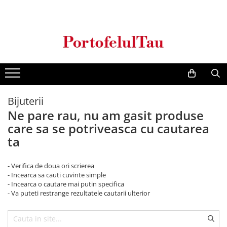
Genti Dama
Rucsacuri
Accesorii Barbati
Idei Cadouri
Accesorii Dama
Genti Office
Rucsacuri Dama
Borsete Barbati
Cadouri pentru barbati
Seturi Cadou Femei
Clutch / Posete Plic
Rucsacuri Barbati
Curele Barbati
Cadouri pentru femei
Borsete Dama
Genti Casual
Ghiozdane
Genti Barbati de Umar
Bijuterii
Genti Piele Naturala
Seturi Cadou
Ne pare rau, nu am gasit produse
Genti multifunctionale mamici
care sa se potriveasca cu cautarea
ta
- Verifica de doua ori scrierea
- Incearca sa cauti cuvinte simple
- Incearca o cautare mai putin specifica
- Va puteti restrange rezultatele cautarii ulterior