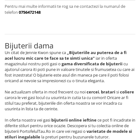
Pentru mai multe informatii te rog sa ne contactezi la numarul de
telefon
0756472148
Bijuterii dama
Un citat de Jennie Kwon spune ca
„Bijuteriile au puterea de a fi
acel lucru mic care te face sa te simti unica”
iar in oferta
magazinului nostru poti gasi o
gama diversificata de bijuterii
cu
ajutorul carora iti poti pune in valoare tinutele si frumusetea cu care ai
fost inzestrata! O bijuterie este asul din maneca pe care il poti folosi
oricand ai nevoie sa impresionezi cu o tinuta eleganta.
Ne actualizam oferta in mod frecvent cu noi
cercei
,
bratari
si
coliere
carora le vei gasi locul cu usurinta in cutia ta cu comori! Oricare ar fi
stilul tau preferat, bijuteriile din oferta noastra se vor incadra cu
usurinta in lista ta de cerinte.
In oferta noastra vei gasi
bijuterii online ieftine
ce pot fi incadrate in
diferite stiluri pentru orice ocazie. Descopera si tu colectia online de
bijuterii PortofelulTau.Ro in care vei regasi o
varietate de modele si
stiluri inegalabile
la preturi pentru buzunarele tuturor.