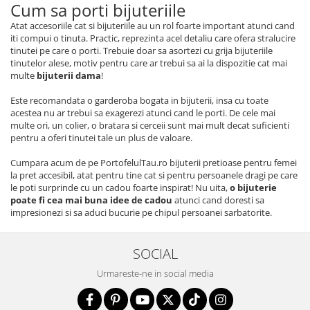
Cum sa porti bijuteriile
Atat accesoriile cat si bijuteriile au un rol foarte important atunci cand
iti compui o tinuta. Practic, reprezinta acel detaliu care ofera stralucire
tinutei pe care o porti. Trebuie doar sa asortezi cu grija bijuteriile
tinutelor alese, motiv pentru care ar trebui sa ai la dispozitie cat mai
multe
bijuterii dama
!
Este recomandata o garderoba bogata in bijuterii, insa cu toate
acestea nu ar trebui sa exagerezi atunci cand le porti. De cele mai
multe ori, un colier, o bratara si cerceii sunt mai mult decat suficienti
pentru a oferi tinutei tale un plus de valoare.
Cumpara acum de pe PortofelulTau.ro bijuterii pretioase pentru femei
la pret accesibil, atat pentru tine cat si pentru persoanele dragi pe care
le poti surprinde cu un cadou foarte inspirat! Nu uita,
o bijuterie
poate fi cea mai buna idee de cadou
atunci cand doresti sa
impresionezi si sa aduci bucurie pe chipul persoanei sarbatorite.
SOCIAL
Urmareste-ne in social media