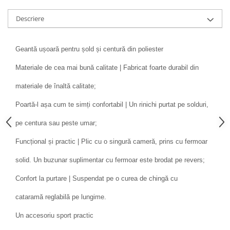
Descriere
Geantă ușoară pentru șold și centură din poliester
Materiale de cea mai bună calitate | Fabricat foarte durabil din
materiale de înaltă calitate;
Poartă-l așa cum te simți confortabil | Un rinichi purtat pe solduri,
pe centura sau peste umar;
Funcțional și practic | Plic cu o singură cameră, prins cu fermoar
solid. Un buzunar suplimentar cu fermoar este brodat pe revers;
Confort la purtare | Suspendat pe o curea de chingă cu
cataramă reglabilă pe lungime.
Un accesoriu sport practic