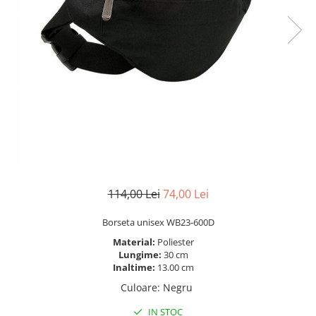
114,00 Lei
74,00 Lei
Borseta unisex WB23-600D
Material:
Poliester
Lungime:
30 cm
Inaltime:
13.00 cm
Culoare
:
Negru
IN STOC