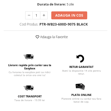
Durata de livrare:
5 zile
ADAUGA IN COS
Cod Produs:
PTR-WB23-600D-9075 BLACK
Adauga la Favorite
Livrare rapida prin curier sau la
RETUR GARANTAT
Easybox
Aveti la dispozitie 14 zile pentru
Cu livrarea la easybox poti sa ridici
retur.
coletul la orice ora vrei tu!
PLATA ONLINE
COST TRANSPORT
Plateste online cu cardul tau fara
Taxa de livrare - 19.99 lei
batai de cap.