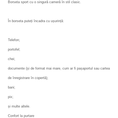
Borseta sport cu o singură cameră în stil clasic.
În borseta puteți încadra cu ușurință:
Telefon;
portofel;
chei;
documente (și de format mai mare, cum ar fi pașaportul sau cartea
de înregistrare în copertă);
bani;
pix;
și multe altele.
Confort la purtare