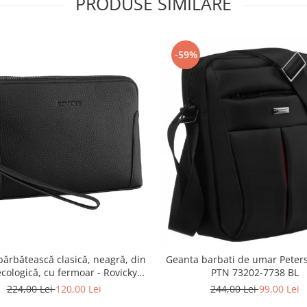
PRODUSE SIMILARE
-59%
ărbătească clasică, neagră, din
Geanta barbati de umar Peter
ecologică, cu fermoar - Rovicky
PTN 73202-7738 BL
TR-R-SDR-01-1631 BLACK
224,00 Lei
120,00 Lei
244,00 Lei
99,00 Lei