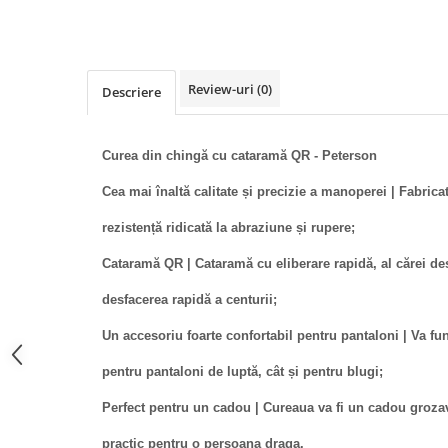
Review-uri
(0)
Descriere
Curea din chingă cu cataramă QR - Peterson
Cea mai înaltă calitate și precizie a manoperei | Fabrica
rezistență ridicată la abraziune și rupere;
Cataramă QR | Cataramă cu eliberare rapidă, al cărei des
desfacerea rapidă a centurii;
Un accesoriu foarte confortabil pentru pantaloni | Va fu
pentru pantaloni de luptă, cât și pentru blugi;
Perfect pentru un cadou | Cureaua va fi un cadou grozav
practic pentru o persoana draga.