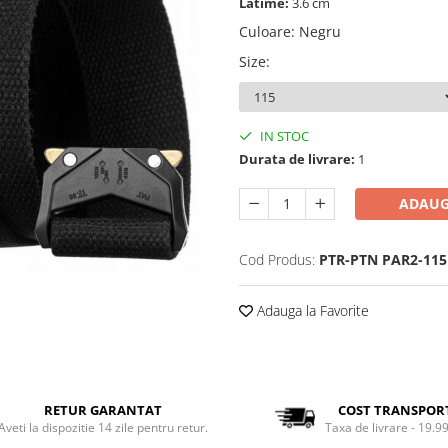
Latime:
3.6 cm
Culoare
:
Negru
Size
:
IN STOC
Durata de livrare:
1
ADAUG
Cod Produs:
PTR-PTN PAR2-115
Adauga la Favorite
RETUR GARANTAT
COST TRANSPOR
Aveti la dispozitie 14 zile pentru retur.
Taxa de livrare - 19.99