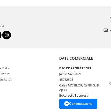
dia
v
DATE COMERCIALE
 Plata
BSC CORPORATE SRL
e Retur
J40/20546/2021
de Retur
45262575
Calea MOSILOR, Nr 88, Sc F,
Ap F1
Bucuresti, Bucuresti
Contacteaza-ne