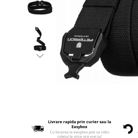
Livrare rapida prin curier sau la
Easybox
Cu livrarea la easybox poti sa ridici
coletul la orice ora vrei tu!