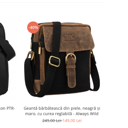
-40%
-40%
son PTR-
Geantă bărbătească din piele, neagră și
Geantă bă
maro, cu curea reglabilă - Always Wild
neagră ș
ma
249,00 Lei
149,00 Lei
2