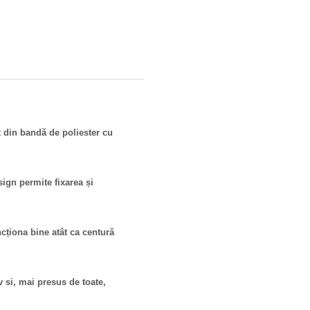
t din bandă de poliester cu
ign permite fixarea și
ncționa bine atât ca centură
 si, mai presus de toate,