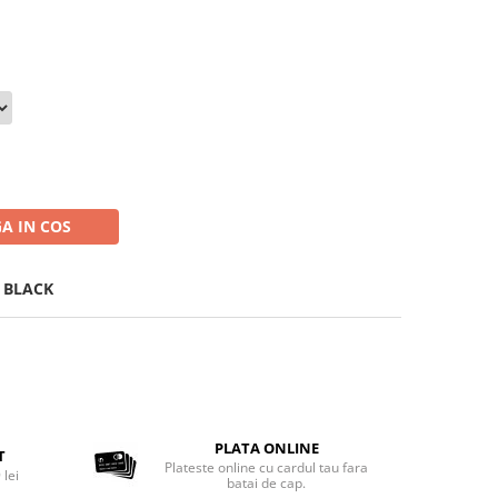
A IN COS
 BLACK
PLATA ONLINE
T
Plateste online cu cardul tau fara
 lei
batai de cap.