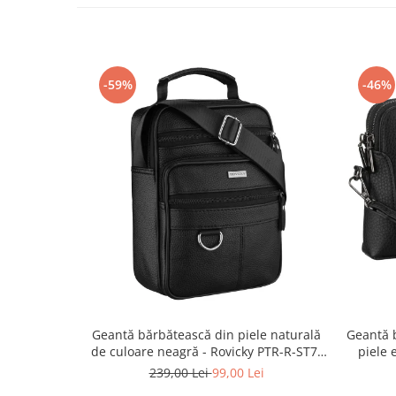
-59%
-46%
Geantă bărbătească din piele naturală
Geantă b
de culoare neagră - Rovicky PTR-R-ST7-
piele 
01-7571-BLACK
P
239,00 Lei
99,00 Lei