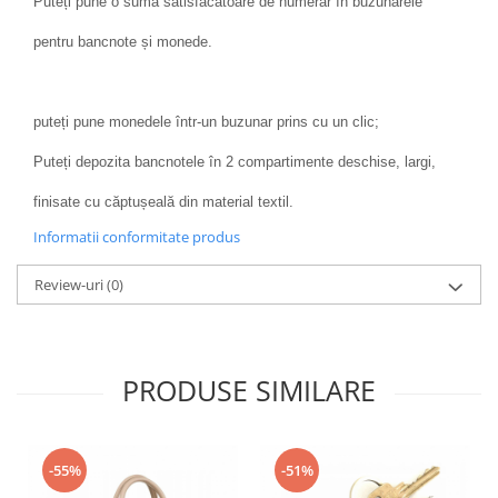
Puteți pune o sumă satisfăcătoare de numerar în buzunarele
pentru bancnote și monede.
puteți pune monedele într-un buzunar prins cu un clic;
Puteți depozita bancnotele în 2 compartimente deschise, largi,
finisate cu căptușeală din material textil.
Informatii conformitate produs
Review-uri
(0)
PRODUSE SIMILARE
-55%
-51%