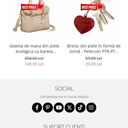
Geanta de mana din piele
Breloc din piele în formă de
ecologica cu bareta
inimă - Peterson PTR-PTN
detasabila - Rovicky PTR-R-
BRELOK SERD
334,00 Lei
59,00 Lei
TOR-ALE-8-1087 D.B
149,00 Lei
29,00 Lei
SOCIAL
Urmareste-ne in social media
SUPORT CLIENTI