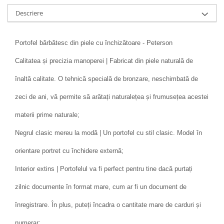
Descriere
Portofel bărbătesc din piele cu închizătoare - Peterson
Calitatea și precizia manoperei | Fabricat din piele naturală de
înaltă calitate. O tehnică specială de bronzare, neschimbată de
zeci de ani, vă permite să arătați naturalețea și frumusețea acestei
materii prime naturale;
Negrul clasic mereu la modă | Un portofel cu stil clasic. Model în
orientare portret cu închidere externă;
Interior extins | Portofelul va fi perfect pentru tine dacă purtați
zilnic documente în format mare, cum ar fi un document de
înregistrare. În plus, puteți încadra o cantitate mare de carduri și
numerar;