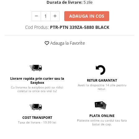
Durata de livrare:
5 zile
ADAUGA IN COS
Cod Produs:
PTR-PTN 339ZA-5880 BLACK
Adauga la Favorite
Livrare rapida prin curier sau la
RETUR GARANTAT
Easybox
Aveti la dispozitie 14 zile pentru
Cu livrarea la easybox poti sa ridici
retur.
coletul la orice ora vrei tu!
PLATA ONLINE
COST TRANSPORT
Plateste online cu cardul tau fara
Taxa de livrare - 19.99 lei
batai de cap.