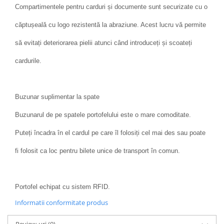
Compartimentele pentru carduri și documente sunt securizate cu o
căptușeală cu logo rezistentă la abraziune. Acest lucru vă permite
să evitați deteriorarea pielii atunci când introduceți și scoateți
cardurile.
Buzunar suplimentar la spate
Buzunarul de pe spatele portofelului este o mare comoditate.
Puteți încadra în el cardul pe care îl folosiți cel mai des sau poate
fi folosit ca loc pentru bilete unice de transport în comun.
Portofel echipat cu sistem RFID.
Informatii conformitate produs
Review-uri
(0)