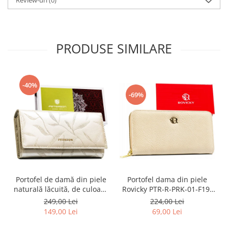
PRODUSE SIMILARE
-40%
-69%
Portofel dama din piele
Portofel de damă din piele
Rovicky PTR-R-PRK-01-F19-
naturală lăcuită, de culoare
2757 BE
bej, cu închidere cu capsă -
224,00 Lei
249,00 Lei
Peterson
69,00 Lei
149,00 Lei