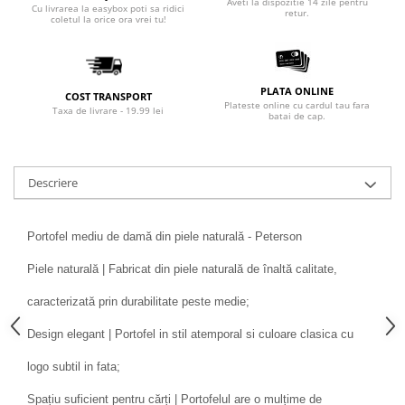
Aveti la dispozitie 14 zile pentru
Cu livrarea la easybox poti sa ridici
retur.
coletul la orice ora vrei tu!
PLATA ONLINE
COST TRANSPORT
Plateste online cu cardul tau fara
Taxa de livrare - 19.99 lei
batai de cap.
Descriere
Portofel mediu de damă din piele naturală - Peterson
Piele naturală | Fabricat din piele naturală de înaltă calitate,
caracterizată prin durabilitate peste medie;
Design elegant | Portofel in stil atemporal si culoare clasica cu
logo subtil in fata;
Spațiu suficient pentru cărți | Portofelul are o mulțime de