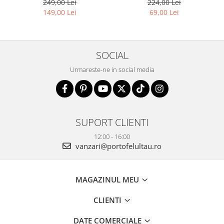
224,00 Lei
249,00 Lei
Peterson
69,00 Lei
149,00 Lei
SOCIAL
Urmareste-ne in social media
SUPORT CLIENTI
12:00 - 16:00
vanzari@portofelultau.ro
MAGAZINUL MEU
CLIENTI
DATE COMERCIALE