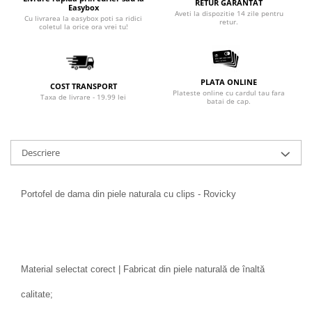
RETUR GARANTAT
Easybox
Aveti la dispozitie 14 zile pentru
Cu livrarea la easybox poti sa ridici
retur.
coletul la orice ora vrei tu!
PLATA ONLINE
COST TRANSPORT
Plateste online cu cardul tau fara
Taxa de livrare - 19.99 lei
batai de cap.
Descriere
Portofel de dama din piele naturala cu clips - Rovicky
Material selectat corect | Fabricat din piele naturală de înaltă
calitate;