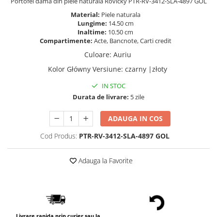
Portofel dama din piele naturala Rovicky PTR-RV-3412-SLA-4897 GOL
Material:
Piele naturala
Lungime:
14.50 cm
Inaltime:
10.50 cm
Compartimente:
Acte, Bancnote, Carti credit
Culoare
:
Auriu
Kolor Główny Versiune
:
czarny |złoty
IN STOC
Durata de livrare:
5 zile
ADAUGA IN COS
Cod Produs:
PTR-RV-3412-SLA-4897 GOL
Adauga la Favorite
Livrare rapida prin curier sau la