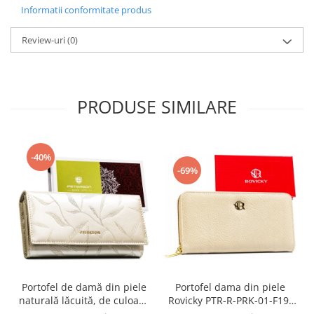
Informatii conformitate produs
Review-uri
(0)
PRODUSE SIMILARE
-40%
-69%
Portofel dama din piele
Portofel de damă din piele
Rovicky PTR-R-PRK-01-F19-
naturală lăcuită, de culoare
2757 BE
bej, cu închidere cu capsă -