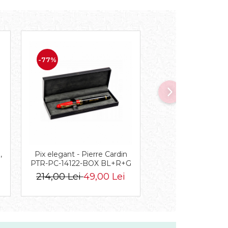
-77%
-45%
,
Pix elegant - Pierre Cardin
Geantă de călătorie
PTR-PC-14122-BOX BL+R+G
multicoloră, din p
rezistent, cu por
214,00 Lei
49,00 Lei
174,00 Lei
96,
Rovicky PTR-R-T
8855 13