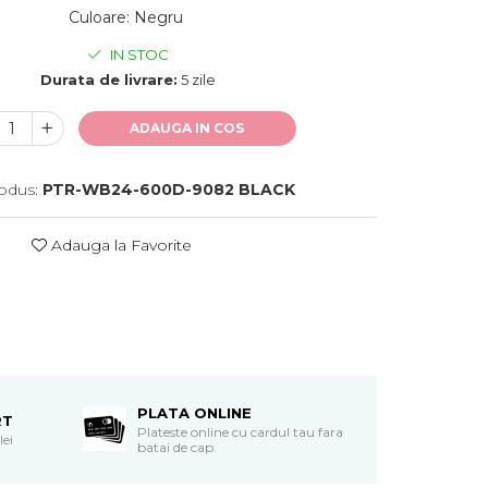
Culoare
:
Negru
IN STOC
Durata de livrare:
5 zile
ADAUGA IN COS
odus:
PTR-WB24-600D-9082 BLACK
Adauga la Favorite
PLATA ONLINE
RT
Plateste online cu cardul tau fara
lei
batai de cap.