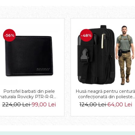
-56%
-48%
Portofel barbati din piele
Husă neagră pentru centură
naturala Rovicky PTR-R-RM-
confecționată din poliester
11-GCL-1834 BL
rezistent - Rovicky PTR-R-
224,00 Lei
99,00 Lei
124,00 Lei
64,00 Lei
064-9237 BLACK