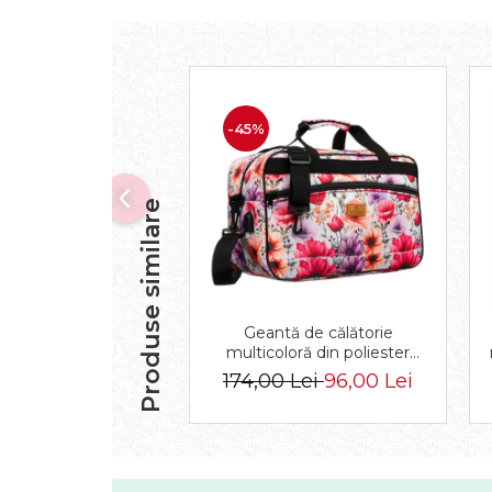
-45%
Produse similare
Geantă de călătorie
multicoloră din poliester
rezistent cu port USB,
174,00 Lei
96,00 Lei
acoperită cu un model
vegetal - Rovicky PTR-R-
TL15608-8831 11