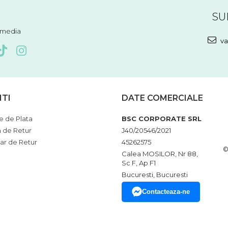
SU
l media
va
NTI
DATE COMERCIALE
 de Plata
BSC CORPORATE SRL
a de Retur
J40/20546/2021
ar de Retur
45262575
©
Calea MOSILOR, Nr 88,
Sc F, Ap F1
Bucuresti, Bucuresti
Contacteaza-ne