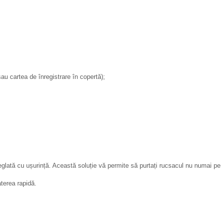
u cartea de înregistrare în copertă);
eglată cu ușurință. Această soluție vă permite să purtați rucsacul nu numai pe ș
aterea rapidă.