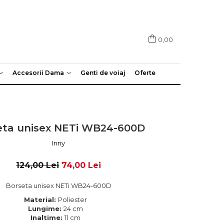
0,00
Accesorii Dama
Genti de voiaj
Oferte
eta unisex NETi WB24-600D
Inny
124,00 Lei
74,00 Lei
Borseta unisex NETi WB24-600D
Material:
Poliester
Lungime:
24 cm
Inaltime:
11 cm