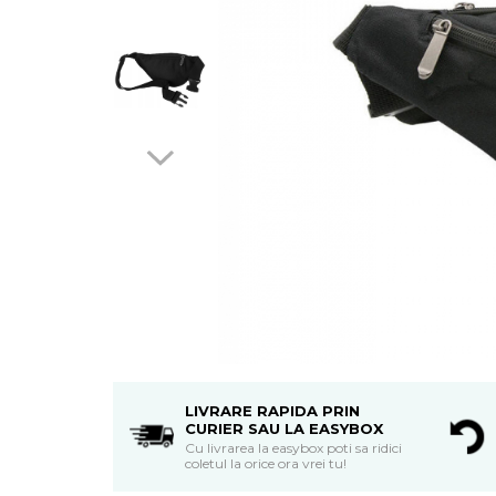
LIVRARE RAPIDA PRIN
CURIER SAU LA EASYBOX
Cu livrarea la easybox poti sa ridici
coletul la orice ora vrei tu!