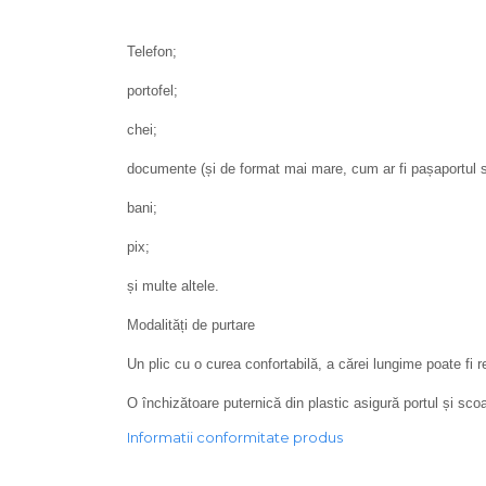
Telefon;
portofel;
chei;
documente (și de format mai mare, cum ar fi pașaportul sa
bani;
pix;
și multe altele.
Modalități de purtare
Un plic cu o curea confortabilă, a cărei lungime poate fi r
O închizătoare puternică din plastic asigură portul și sco
Informatii conformitate produs