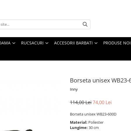
 DAMA
RUCSACURI
ACCESORII BARBATI
PRODUSE NOI
Borseta unisex WB23-
Inny
114,00 Lei
74,00 Lei
Borseta unisex WB23-600D
Material:
Poliester
Lungime:
30 cm