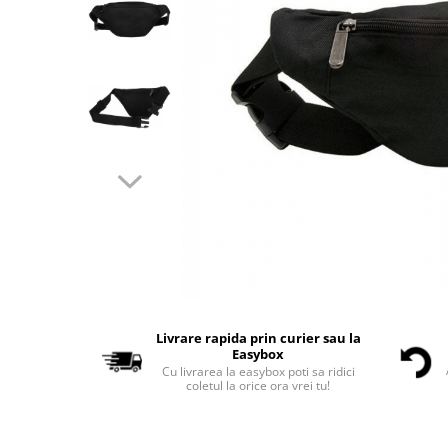
Livrare rapida prin curier sau la
Easybox
Cu livrarea la easybox poti sa ridici
coletul la orice ora vrei tu!