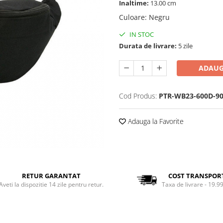
Inaltime:
13.00 cm
Culoare
:
Negru
IN STOC
Durata de livrare:
5 zile
ADAUG
Cod Produs:
PTR-WB23-600D-9
Adauga la Favorite
RETUR GARANTAT
COST TRANSPOR
Aveti la dispozitie 14 zile pentru retur.
Taxa de livrare - 19.99