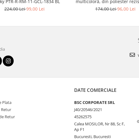
cky PTR-R-RM-11-GCL-1834 BL
multicoloră, din poliester rezi
port USB - Rovicky PTR-R-TL15
224,00 Lei
99,00 Lei
174,00 Lei
96,00 Lei
13
dia
v
DATE COMERCIALE
 Plata
BSC CORPORATE SRL
e Retur
J40/20546/2021
de Retur
45262575
Calea MOSILOR, Nr 88, Sc F,
Ap F1
Bucuresti, Bucuresti