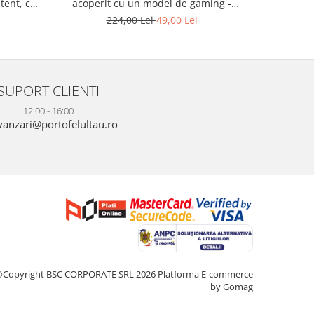
stent, cu
acoperit cu un model de gaming -
din polie
608-8855
Peterson PTR-PTN MOTYLEK-5134 B62
pisică -
224,00 Lei
49,00 Lei
SUPORT CLIENTI
12:00 - 16:00
anzari@portofelultau.ro
©Copyright BSC CORPORATE SRL 2026
Platforma E-commerce
by Gomag