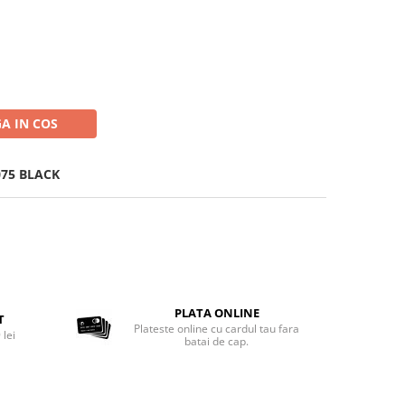
A IN COS
075 BLACK
PLATA ONLINE
T
Plateste online cu cardul tau fara
 lei
batai de cap.