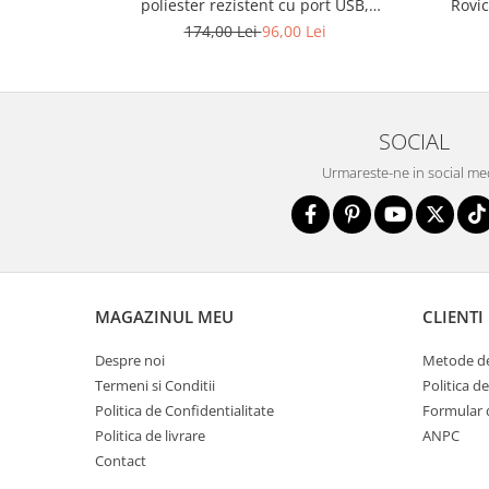
poliester rezistent cu port USB,
Rovi
acoperită cu un model vegetal - Rovicky
174,00 Lei
96,00 Lei
PTR-R-TL15608-8831 11
SOCIAL
Urmareste-ne in social me
MAGAZINUL MEU
CLIENTI
Despre noi
Metode de
Termeni si Conditii
Politica d
Politica de Confidentialitate
Formular 
Politica de livrare
ANPC
Contact