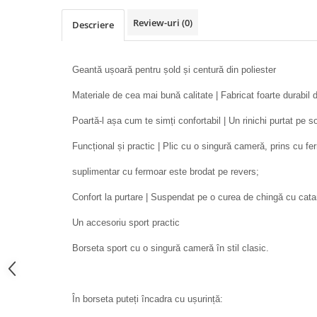
Review-uri
(0)
Descriere
Geantă ușoară pentru șold și centură din poliester
Materiale de cea mai bună calitate | Fabricat foarte durabil d
Poartă-l așa cum te simți confortabil | Un rinichi purtat pe 
Funcțional și practic | Plic cu o singură cameră, prins cu f
suplimentar cu fermoar este brodat pe revers;
Confort la purtare | Suspendat pe o curea de chingă cu cata
Un accesoriu sport practic
Borseta sport cu o singură cameră în stil clasic.
În borseta puteți încadra cu ușurință: