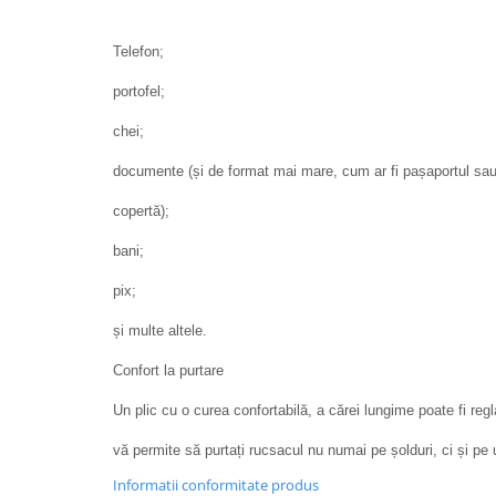
Telefon;
portofel;
chei;
documente (și de format mai mare, cum ar fi pașaportul sau 
copertă);
bani;
pix;
și multe altele.
Confort la purtare
Un plic cu o curea confortabilă, a cărei lungime poate fi reg
vă permite să purtați rucsacul nu numai pe șolduri, ci și pe
Informatii conformitate produs