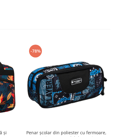
-78%
-78%
ă și
Penar școlar din poliester cu fermoare,
Penar șc