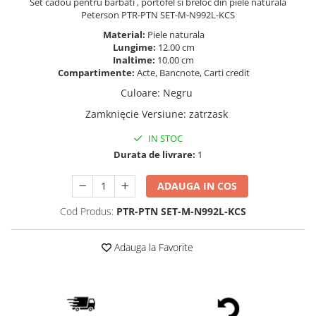
Set cadou pentru barbati , portofel si breloc din piele naturala
Peterson PTR-PTN SET-M-N992L-KCS
Material:
Piele naturala
Lungime:
12.00 cm
Inaltime:
10.00 cm
Compartimente:
Acte, Bancnote, Carti credit
Culoare
:
Negru
Zamknięcie Versiune
:
zatrzask
IN STOC
Durata de livrare:
1
ADAUGA IN COS
Cod Produs:
PTR-PTN SET-M-N992L-KCS
Adauga la Favorite