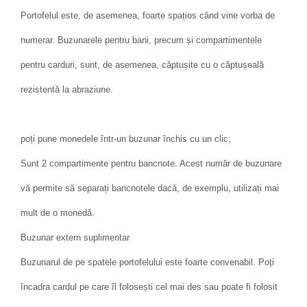
Portofelul este, de asemenea, foarte spațios când vine vorba de
numerar. Buzunarele pentru bani, precum și compartimentele
pentru carduri, sunt, de asemenea, căptușite cu o căptușeală
rezistentă la abraziune.
poți pune monedele într-un buzunar închis cu un clic;
Sunt 2 compartimente pentru bancnote. Acest număr de buzunare
vă permite să separați bancnotele dacă, de exemplu, utilizați mai
mult de o monedă.
Buzunar extern suplimentar
Buzunarul de pe spatele portofelului este foarte convenabil. Poți
încadra cardul pe care îl folosești cel mai des sau poate fi folosit