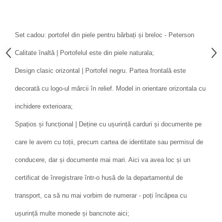
Set cadou: portofel din piele pentru bărbați și breloc - Peterson
Calitate înaltă | Portofelul este din piele naturala;
Design clasic orizontal | Portofel negru. Partea frontală este
decorată cu logo-ul mărcii în relief. Model in orientare orizontala cu
inchidere exterioara;
Spațios și funcțional | Deține cu ușurință carduri și documente pe
care le avem cu toții, precum cartea de identitate sau permisul de
conducere, dar și documente mai mari. Aici va avea loc și un
certificat de înregistrare într-o husă de la departamentul de
transport, ca să nu mai vorbim de numerar - poți încăpea cu
ușurință multe monede și bancnote aici;