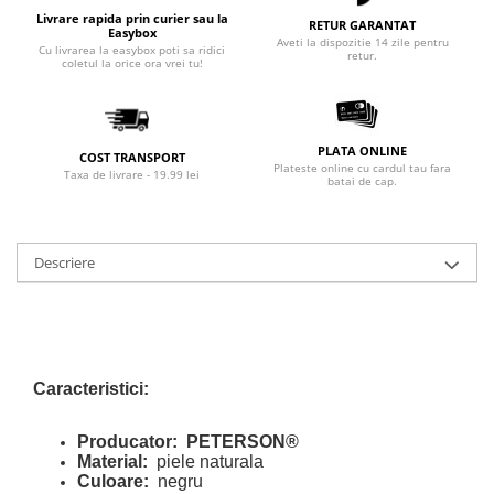
Livrare rapida prin curier sau la
RETUR GARANTAT
Easybox
Aveti la dispozitie 14 zile pentru
Cu livrarea la easybox poti sa ridici
retur.
coletul la orice ora vrei tu!
PLATA ONLINE
COST TRANSPORT
Plateste online cu cardul tau fara
Taxa de livrare - 19.99 lei
batai de cap.
Descriere
Caracteristici:
Producator:
PETERSON®
Material:
piele naturala
Culoare:
negru