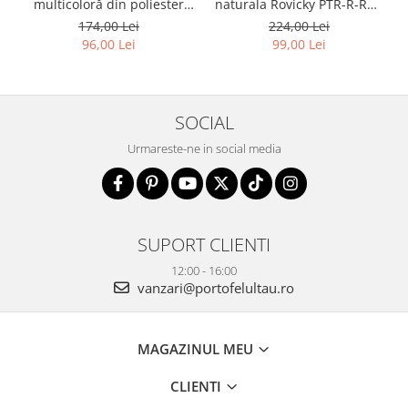
multicoloră din poliester
naturala Rovicky PTR-R-RM-
rezistent cu port USB,
11-GCL-1834 BL
174,00 Lei
224,00 Lei
acoperită cu un model
96,00 Lei
99,00 Lei
vegetal - Rovicky PTR-R-
TL15608-8831 11
SOCIAL
Urmareste-ne in social media
SUPORT CLIENTI
12:00 - 16:00
vanzari@portofelultau.ro
MAGAZINUL MEU
CLIENTI