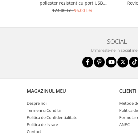
poliester rezistent cu port USB,
Rovi
acoperită cu un model vegetal - Rovicky
174,00 Lei
96,00 Lei
PTR-R-TL15608-8831 11
SOCIAL
Urmareste-ne in social me
MAGAZINUL MEU
CLIENTI
Despre noi
Metode de
Termeni si Conditii
Politica d
Politica de Confidentialitate
Formular 
Politica de livrare
ANPC
Contact