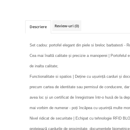
Review-uri
(0)
Descriere
Set cadou: portofel elegant din piele si breloc barbatesti - 
Cea mai înaltă calitate și precizie a manoperei | Portofelul e
de inalta calitate;
Functionalitate si spatios | Deține cu ușurință carduri și do
precum cartea de identitate sau permisul de conducere, dar
avea loc și un certificat de înregistrare într-o husă de la d
mai vorbim de numerar - poți încăpea cu ușurință multe mon
Nivel ridicat de securitate | Echipat cu tehnologie RFID
protejează cardurile de proximitate, documentele biometrice, c