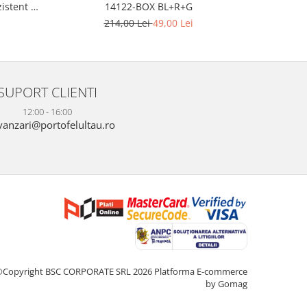
istent -
14122-BOX BL+R+G
multicolor
LACK
port USB 
214,00 Lei
49,00 Lei
SUPORT CLIENTI
12:00 - 16:00
anzari@portofelultau.ro
©Copyright BSC CORPORATE SRL 2026
Platforma E-commerce
by Gomag