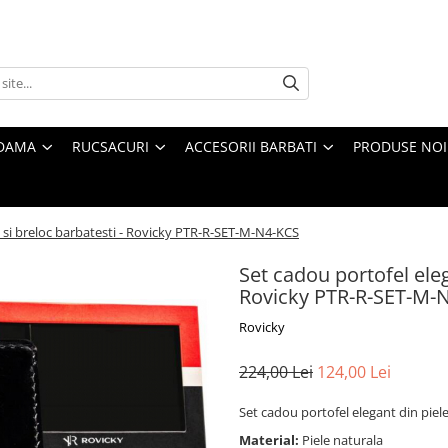
 DAMA
RUCSACURI
ACCESORII BARBATI
PRODUSE NOI
e si breloc barbatesti - Rovicky PTR-R-SET-M-N4-KCS
Set cadou portofel eleg
Rovicky PTR-R-SET-M-
Rovicky
224,00 Lei
124,00 Lei
Set cadou portofel elegant din piel
Material:
Piele naturala