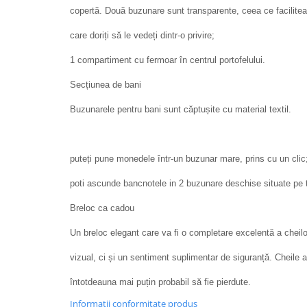
copertă. Două buzunare sunt transparente, ceea ce facilite
care doriți să le vedeți dintr-o privire;
1 compartiment cu fermoar în centrul portofelului.
Secțiunea de bani
Buzunarele pentru bani sunt căptușite cu material textil.
puteți pune monedele într-un buzunar mare, prins cu un clic
poti ascunde bancnotele in 2 buzunare deschise situate pe t
Breloc ca cadou
Un breloc elegant care va fi o completare excelentă a cheilo
vizual, ci și un sentiment suplimentar de siguranță. Cheile a
întotdeauna mai puțin probabil să fie pierdute.
Informatii conformitate produs