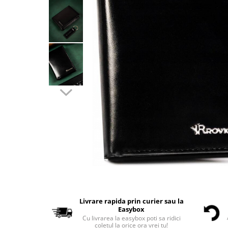
Livrare rapida prin curier sau la
Easybox
Cu livrarea la easybox poti sa ridici
coletul la orice ora vrei tu!