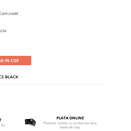
Carti credit
ęcia
A IN COS
CS BLACK
PLATA ONLINE
T
Plateste online cu cardul tau fara
 lei
batai de cap.