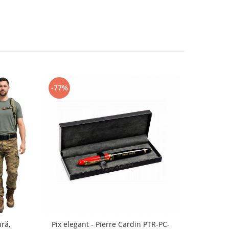
-77%
-45%
ră,
Pix elegant - Pierre Cardin PTR-PC-
Geant