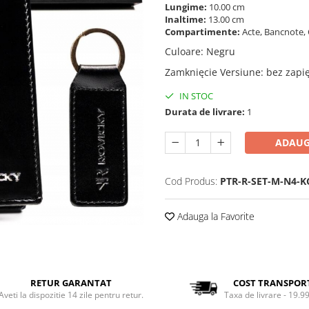
Lungime:
10.00 cm
Inaltime:
13.00 cm
Compartimente:
Acte, Bancnote, 
Culoare
:
Negru
Zamknięcie Versiune
:
bez zapi
IN STOC
Durata de livrare:
1
ADAUG
Cod Produs:
PTR-R-SET-M-N4-K
Adauga la Favorite
RETUR GARANTAT
COST TRANSPOR
Aveti la dispozitie 14 zile pentru retur.
Taxa de livrare - 19.99