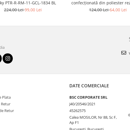
cky PTR-R-RM-11-GCL-1834 BL
confecționată din poliester rez
Rovicky PTR-R-064-9237 B
224,00 Lei
99,00 Lei
124,00 Lei
64,00 Lei
dia
v
DATE COMERCIALE
 Plata
BSC CORPORATE SRL
e Retur
J40/20546/2021
de Retur
45262575
Calea MOSILOR, Nr 88, Sc F,
Ap F1
Bucuresti, Bucuresti