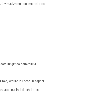
ază vizualizarea documentelor pe
;
oata lungimea portofelului.
r tale, oferind nu doar un aspect
tașate unui inel de chei sunt