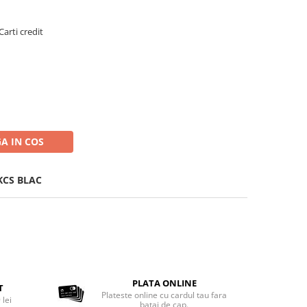
Carti credit
A IN COS
KCS BLAC
PLATA ONLINE
T
Plateste online cu cardul tau fara
 lei
batai de cap.