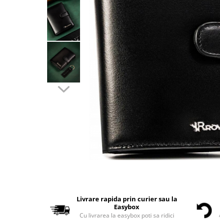
Livrare rapida prin curier sau la
Easybox
Cu livrarea la easybox poti sa ridici