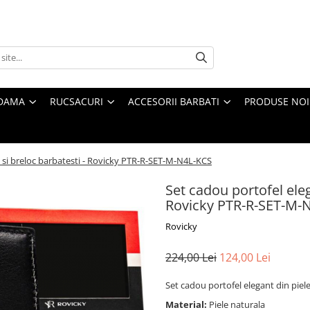
 DAMA
RUCSACURI
ACCESORII BARBATI
PRODUSE NOI
e si breloc barbatesti - Rovicky PTR-R-SET-M-N4L-KCS
Set cadou portofel eleg
Rovicky PTR-R-SET-M-
Rovicky
224,00 Lei
124,00 Lei
Set cadou portofel elegant din piel
Material:
Piele naturala