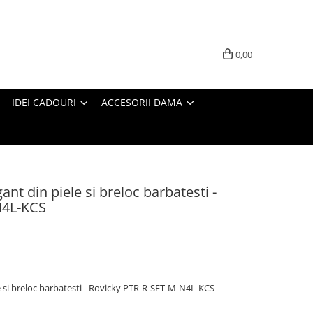
0,00
IDEI CADOURI
ACCESORII DAMA
ant din piele si breloc barbatesti -
N4L-KCS
e si breloc barbatesti - Rovicky PTR-R-SET-M-N4L-KCS