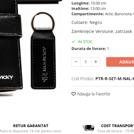
Lungime:
10.00 cm
Inaltime:
13.00 cm
Compartimente:
Acte, Bancnote, 
Culoare
:
Negru
Zamknięcie Versiune
:
zatrzask
IN STOC
Durata de livrare:
1
ADAUG
Cod Produs:
PTR-R-SET-M-N4L-
Adauga la Favorite
RETUR GARANTAT
COST TRANSPOR
Aveti la dispozitie 14 zile pentru retur.
Taxa de livrare - 19.99