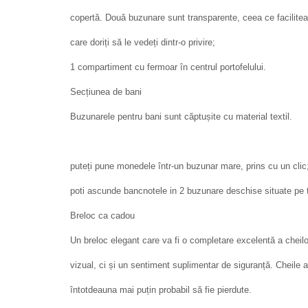
copertă. Două buzunare sunt transparente, ceea ce facilite
care doriți să le vedeți dintr-o privire;
1 compartiment cu fermoar în centrul portofelului.
Secțiunea de bani
Buzunarele pentru bani sunt căptușite cu material textil.
puteți pune monedele într-un buzunar mare, prins cu un clic
poti ascunde bancnotele in 2 buzunare deschise situate pe t
Breloc ca cadou
Un breloc elegant care va fi o completare excelentă a cheilo
vizual, ci și un sentiment suplimentar de siguranță. Cheile a
întotdeauna mai puțin probabil să fie pierdute.