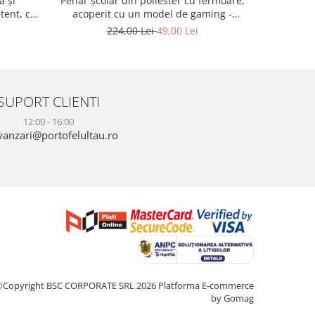
ă și
Penar școlar din poliester cu fermoare,
Penar șc
stent, cu
acoperit cu un model de gaming -
din polie
608-8855
Peterson PTR-PTN MOTYLEK-5134 B62
pisică -
224,00 Lei
49,00 Lei
SUPORT CLIENTI
12:00 - 16:00
anzari@portofelultau.ro
©Copyright BSC CORPORATE SRL 2026
Platforma E-commerce
by Gomag