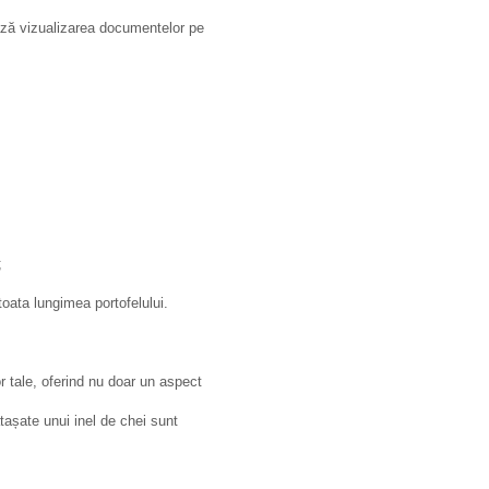
ază vizualizarea documentelor pe
;
oata lungimea portofelului.
r tale, oferind nu doar un aspect
tașate unui inel de chei sunt