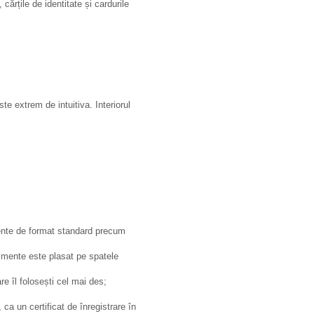
ărțile de identitate și cardurile
e extrem de intuitiva. Interiorul
mente de format standard precum
imente este plasat pe spatele
re îl folosești cel mai des;
a un certificat de înregistrare în