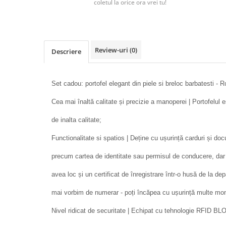
coletul la orice ora vrei tu!
Review-uri
(0)
Descriere
Set cadou: portofel elegant din piele si breloc barbatesti - 
Cea mai înaltă calitate și precizie a manoperei | Portofelul e
de inalta calitate;
Functionalitate si spatios | Deține cu ușurință carduri și do
precum cartea de identitate sau permisul de conducere, dar
avea loc și un certificat de înregistrare într-o husă de la d
mai vorbim de numerar - poți încăpea cu ușurință multe mon
Nivel ridicat de securitate | Echipat cu tehnologie RFID