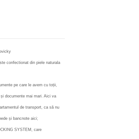
Rovicky
ste confectionat din piele naturala
cumente pe care le avem cu toții,
 și documente mai mari. Aici va
epartamentul de transport, ca să nu
ede și bancnote aici;
 BLOCKING SYSTEM, care