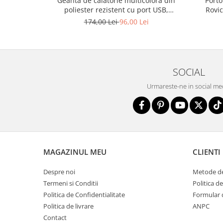
Geantă de călătorie multicoloră din
Porto
poliester rezistent cu port USB,
Rovi
acoperită cu un model vegetal - Rovicky
174,00 Lei
96,00 Lei
PTR-R-TL15608-8831 11
SOCIAL
Urmareste-ne in social me
MAGAZINUL MEU
CLIENTI
Despre noi
Metode de
Termeni si Conditii
Politica d
Politica de Confidentialitate
Formular 
Politica de livrare
ANPC
Contact