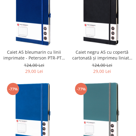
Caiet A5 bleumarin cu linii
Caiet negru A5 cu copertă
imprimate - Peterson PTR-PTN
cartonată și imprimeu liniat -
NOT-6-LN-Q2-8792
Peterson PTR-PTN NOT-6-LN-
124,00 Lei
124,00 Lei
52-9034
29,00 Lei
29,00 Lei
-77%
-77%