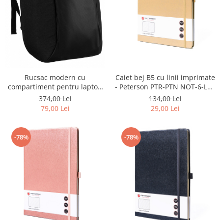
Caiet bej B5 cu linii imprimate
Rucsac modern cu
- Peterson PTR-PTN NOT-6-LN-
compartiment pentru laptop
Q1-8662
si port USB - David Jones PTR-
134,00 Lei
374,00 Lei
PC-033
29,00 Lei
79,00 Lei
-78%
-78%