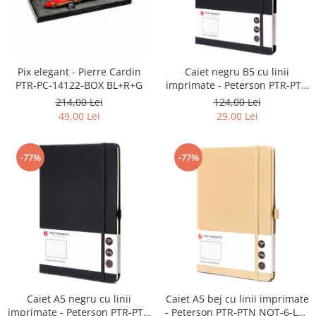
Pix elegant - Pierre Cardin
Caiet negru B5 cu linii
PTR-PC-14122-BOX BL+R+G
imprimate - Peterson PTR-PTN
NOT-6-LN-Q1 BLAC
214,00 Lei
124,00 Lei
49,00 Lei
29,00 Lei
-77%
-77%
Caiet A5 negru cu linii
Caiet A5 bej cu linii imprimate
imprimate - Peterson PTR-PTN
- Peterson PTR-PTN NOT-6-LN-