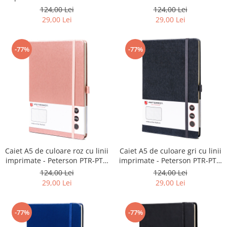
NOT-6-LN-Q2-8631
Q2-8679
124,00 Lei
124,00 Lei
29,00 Lei
29,00 Lei
-77%
-77%
Caiet A5 de culoare roz cu linii
Caiet A5 de culoare gri cu linii
imprimate - Peterson PTR-PTN
imprimate - Peterson PTR-PTN
NOT-6-LN-Q2-8716
NOT-6-LN-Q2-8754
124,00 Lei
124,00 Lei
29,00 Lei
29,00 Lei
-77%
-77%