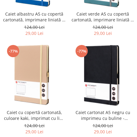
Caiet albastru A5 cu copertă
Caiet verde A5 cu copertă
cartonată, imprimare liniată și
cartonată, imprimare liniată și
închidere elastică - Peterson
buclă pentru pix - Peterson
124,00 Lei
124,00 Lei
PTR-PTN NOT-6-LN-52-9072
PTR-PTN NOT-6-LN-52-9119
29,00 Lei
29,00 Lei
-77%
-77%
Caiet cu copertă cartonată,
Caiet cartonat A5 negru cu
culoare kaki, imprimat cu linii
imprimeu cu buline -
- Peterson PTR-PTN NOT-6-LN-
Peterson PTR-PTN NOT-6-KP-
124,00 Lei
124,00 Lei
52-9157
52-9195
29,00 Lei
29,00 Lei