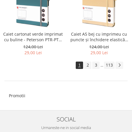
Caiet cartonat verde imprimat
Caiet A5 bej cu imprimeu cu
cu buline - Peterson PTR-PTN
puncte și închidere elastică -
NOT-6-KP-52-9270
Peterson PTR-PTN NOT-6-KP-
124,00 Lei
124,00 Lei
Q2-8877
29,00 Lei
29,00 Lei
1
2
3
113
...
Promotii
SOCIAL
Urmareste-ne in social media