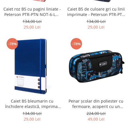
Caiet roz B5 cu pagini liniate -
Caiet B5 de culoare gri cu linii
Peterson PTR-PTN NOT-6-LN-
imprimate - Peterson PTR-PTN
Q1-8709
NOT-6-LN-Q1-8747
134,00 Lei
134,00 Lei
29,00 Lei
29,00 Lei
-78%
-78%
Caiet B5 bleumarin cu
Penar școlar din poliester cu
închidere elastică, imprimat
fermoare, acoperit cu un
cu linii - Peterson PTR-PTN
model de gaming - Peterson
134,00 Lei
224,00 Lei
NOT-6-LN-Q1-8785
PTR-PTN MOTYLEK-5134 B62
29,00 Lei
49,00 Lei