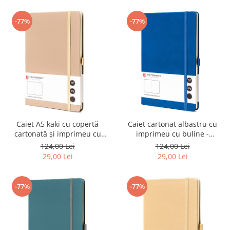
-77%
-77%
Caiet A5 kaki cu copertă
Caiet cartonat albastru cu
cartonată și imprimeu cu
imprimeu cu buline -
buline - Peterson PTR-PTN
Peterson PTR-PTN NOT-6-KP-
124,00 Lei
124,00 Lei
NOT-6-KP-52-9317
52-9232
29,00 Lei
29,00 Lei
-77%
-77%