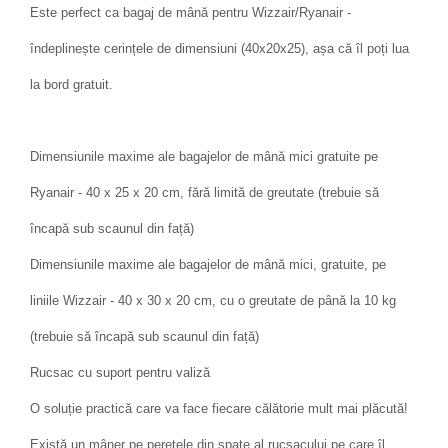
Este perfect ca bagaj de mână pentru Wizzair/Ryanair -
îndeplinește cerințele de dimensiuni (40x20x25), așa că îl poți lua
la bord gratuit.
Dimensiunile maxime ale bagajelor de mână mici gratuite pe
Ryanair - 40 x 25 x 20 cm, fără limită de greutate (trebuie să
încapă sub scaunul din față)
Dimensiunile maxime ale bagajelor de mână mici, gratuite, pe
liniile Wizzair - 40 x 30 x 20 cm, cu o greutate de până la 10 kg
(trebuie să încapă sub scaunul din față)
Rucsac cu suport pentru valiză
O soluție practică care va face fiecare călătorie mult mai plăcută!
Există un mâner pe peretele din spate al rucsacului pe care îl