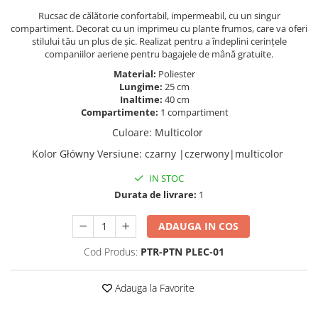
Rucsac de călătorie confortabil, impermeabil, cu un singur
compartiment. Decorat cu un imprimeu cu plante frumos, care va oferi
stilului tău un plus de șic. Realizat pentru a îndeplini cerințele
companiilor aeriene pentru bagajele de mână gratuite.
Material:
Poliester
Lungime:
25 cm
Inaltime:
40 cm
Compartimente:
1 compartiment
Culoare
:
Multicolor
Kolor Główny Versiune
:
czarny |czerwony|multicolor
IN STOC
Durata de livrare:
1
ADAUGA IN COS
Cod Produs:
PTR-PTN PLEC-01
Adauga la Favorite