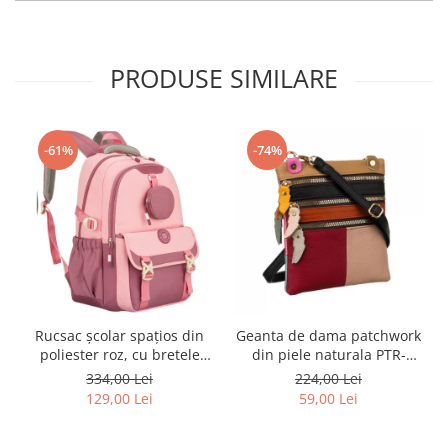
PRODUSE SIMILARE
-61%
-74%
Rucsac școlar spațios din
Geanta de dama patchwork
poliester roz, cu bretele
din piele naturala PTR-
reglabile - Peterson PTR-
1718-SKL-6922 MULTI
334,00 Lei
224,00 Lei
PTN 8610-1327 PINK
129,00 Lei
59,00 Lei