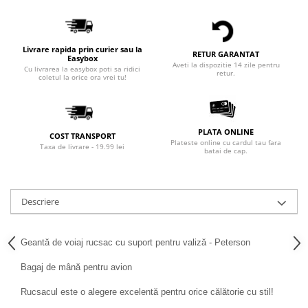
Livrare rapida prin curier sau la
RETUR GARANTAT
Easybox
Aveti la dispozitie 14 zile pentru
Cu livrarea la easybox poti sa ridici
retur.
coletul la orice ora vrei tu!
PLATA ONLINE
COST TRANSPORT
Plateste online cu cardul tau fara
Taxa de livrare - 19.99 lei
batai de cap.
Descriere
Geantă de voiaj rucsac cu suport pentru valiză - Peterson
Bagaj de mână pentru avion
Rucsacul este o alegere excelentă pentru orice călătorie cu stil!