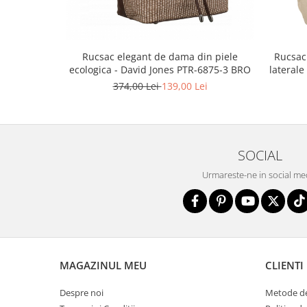
Rucsac elegant de dama din piele
Rucsac
ecologica - David Jones PTR-6875-3 BRO
laterale
P
374,00 Lei
139,00 Lei
SOCIAL
Urmareste-ne in social me
MAGAZINUL MEU
CLIENTI
Despre noi
Metode de