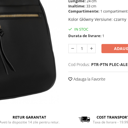
Lungime:
24 cm
Inaltime:
33 cm
Compartimente:
1 compartimen
Kolor Główny Versiune
:
czarny
IN STOC
Durata de livrare:
1
ADAUG
Cod Produs:
PTR-PTN PLEC-ALE
Adauga la Favorite
RETUR GARANTAT
COST TRANSPOR
Aveti la dispozitie 14 zile pentru retur.
Taxa de livrare - 19.99