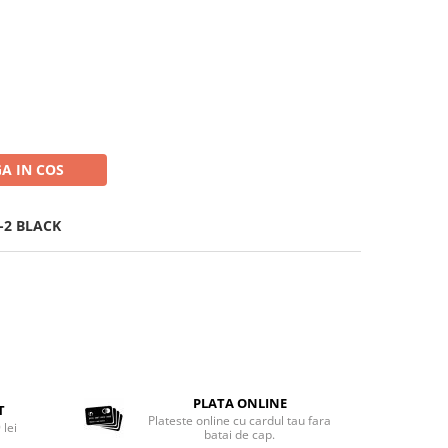
t
A IN COS
-2 BLACK
PLATA ONLINE
T
Plateste online cu cardul tau fara
 lei
batai de cap.