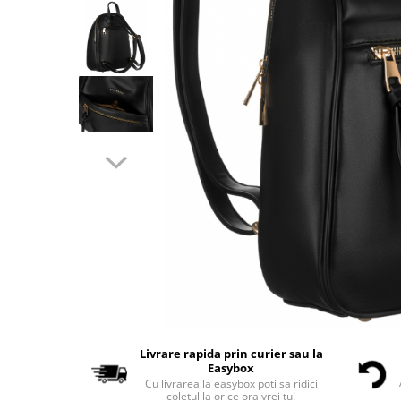
Livrare rapida prin curier sau la
Easybox
Cu livrarea la easybox poti sa ridici
coletul la orice ora vrei tu!