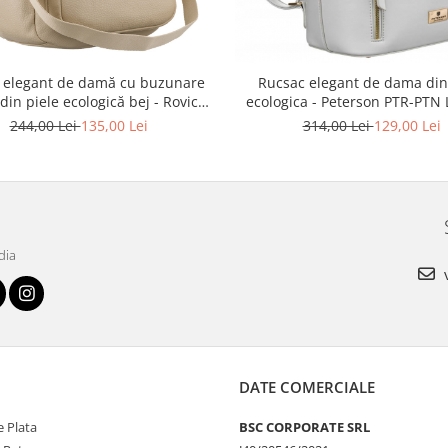
 elegant de damă cu buzunare
Rucsac elegant de dama din
 din piele ecologică bej - Rovicky
ecologica - Peterson PTR-PTN
TR-R-KP-22-A19-5036 BEI
0289 GRA
244,00 Lei
135,00 Lei
314,00 Lei
129,00 Lei
dia
v
DATE COMERCIALE
 Plata
BSC CORPORATE SRL