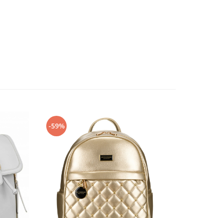
-59%
-49%