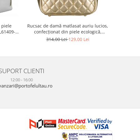
 piele
Rucsac de damă matlasat auriu lucios,
Rucsac 
 L61409-
confecționat din piele ecologică,
polies
Peterson mic PTR-PTN SPY-1-PIL GOLD
reglabile
314,00 Lei
129,00 Lei
2
SUPORT CLIENTI
12:00 - 16:00
anzari@portofelultau.ro