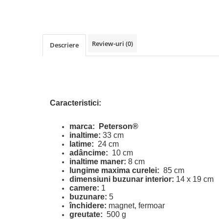
Review-uri
(0)
Descriere
Caracteristici:
marca:
Peterson®
inaltime:
33 cm
latime:
24 cm
adâncime:
10 cm
inaltime maner:
8 cm
lungime maxima curelei:
85 cm
dimensiuni buzunar interior:
14 x 19 cm
camere:
1
buzunare:
5
închidere:
magnet, fermoar
greutate:
500 g