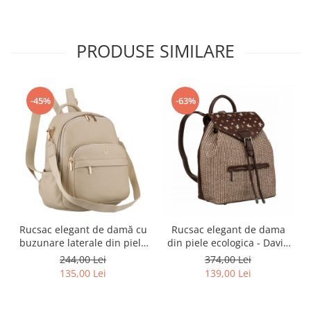
PRODUSE SIMILARE
-45%
-63%
Rucsac elegant de damă cu
Rucsac elegant de dama
buzunare laterale din piele
din piele ecologica - David
ecologică bej - Rovicky PTR-
Jones PTR-6875-3 BRO
244,00 Lei
374,00 Lei
R-KP-22-A19-5036 BEI
135,00 Lei
139,00 Lei