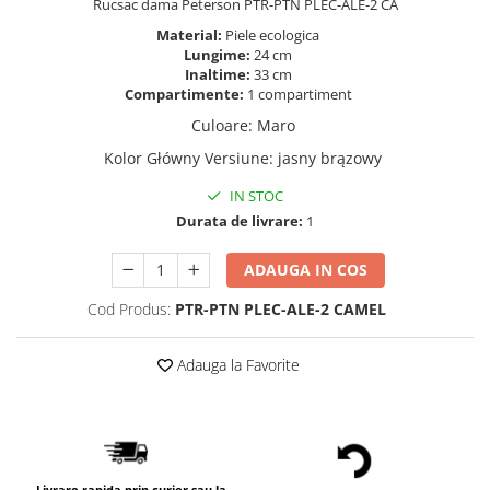
Rucsac dama Peterson PTR-PTN PLEC-ALE-2 CA
Material:
Piele ecologica
Lungime:
24 cm
Inaltime:
33 cm
Compartimente:
1 compartiment
Culoare
:
Maro
Kolor Główny Versiune
:
jasny brązowy
IN STOC
Durata de livrare:
1
ADAUGA IN COS
Cod Produs:
PTR-PTN PLEC-ALE-2 CAMEL
Adauga la Favorite
Livrare rapida prin curier sau la