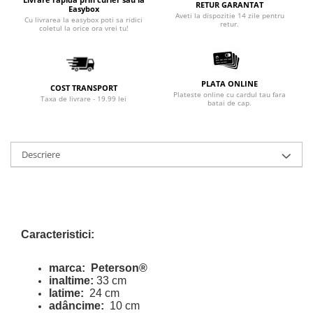
RETUR GARANTAT
Easybox
Aveti la dispozitie 14 zile pentru
Cu livrarea la easybox poti sa ridici
retur.
coletul la orice ora vrei tu!
PLATA ONLINE
COST TRANSPORT
Plateste online cu cardul tau fara
Taxa de livrare - 19.99 lei
batai de cap.
Descriere
Caracteristici:
marca:
Peterson®
inaltime:
33 cm
latime:
24 cm
adâncime:
10 cm