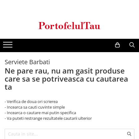
Genti Dama
Rucsacuri
Accesorii Barbati
Idei Cadouri
Accesorii Dama
Genti Office
Rucsacuri Dama
Borsete Barbati
Cadouri pentru barbati
Seturi Cadou Femei
Clutch / Posete Plic
Rucsacuri Barbati
Curele Barbati
Cadouri pentru femei
Borsete Dama
Genti Casual
Ghiozdane
Genti Barbati de Umar
Serviete Barbati
Genti Piele Naturala
Seturi Cadou
Ne pare rau, nu am gasit produse
Genti multifunctionale mamici
care sa se potriveasca cu cautarea
ta
- Verifica de doua ori scrierea
- Incearca sa cauti cuvinte simple
- Incearca o cautare mai putin specifica
- Va puteti restrange rezultatele cautarii ulterior