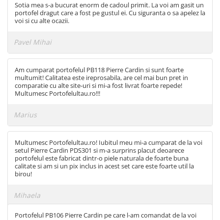
Sotia mea s-a bucurat enorm de cadoul primit. La voi am gasit un
portofel dragut care a fost pe gustul ei. Cu siguranta o sa apelez la
voi si cu alte ocazii.
Pavel Mihai
Am cumparat portofelul PB118 Pierre Cardin si sunt foarte
multumit! Calitatea este ireprosabila, are cel mai bun pret in
comparatie cu alte site-uri si mi-a fost livrat foarte repede!
Multumesc Portofelultau.ro!!!
Marius
Multumesc Portofelultau.ro! Iubitul meu mi-a cumparat de la voi
setul Pierre Cardin PDS301 si m-a surprins placut deoarece
portofelul este fabricat dintr-o piele naturala de foarte buna
calitate si am si un pix inclus in acest set care este foarte util la
birou!
Mihaela
Portofelul PB106 Pierre Cardin pe care l-am comandat de la voi