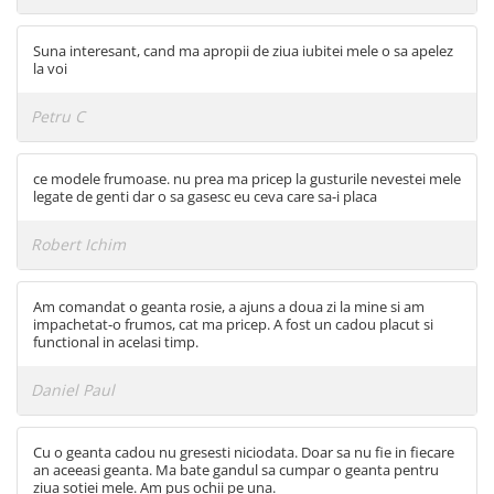
Suna interesant, cand ma apropii de ziua iubitei mele o sa apelez
la voi
Petru C
ce modele frumoase. nu prea ma pricep la gusturile nevestei mele
legate de genti dar o sa gasesc eu ceva care sa-i placa
Robert Ichim
Am comandat o geanta rosie, a ajuns a doua zi la mine si am
impachetat-o frumos, cat ma pricep. A fost un cadou placut si
functional in acelasi timp.
Daniel Paul
Cu o geanta cadou nu gresesti niciodata. Doar sa nu fie in fiecare
an aceeasi geanta. Ma bate gandul sa cumpar o geanta pentru
ziua sotiei mele. Am pus ochii pe una.