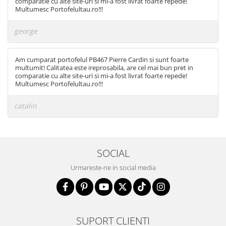
comparatie cu alte site-uri si mi-a fost livrat foarte repede!
Multumesc Portofelultau.ro!!!
george
Am cumparat portofelul PB467 Pierre Cardin si sunt foarte
multumit! Calitatea este ireprosabila, are cel mai bun pret in
comparatie cu alte site-uri si mi-a fost livrat foarte repede!
Multumesc Portofelultau.ro!!!
catalin
SOCIAL
Urmareste-ne in social media
SUPORT CLIENTI