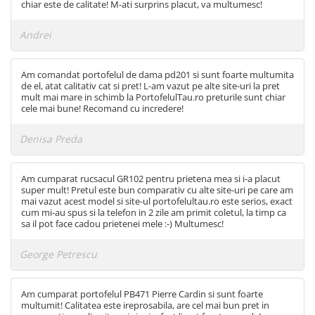
chiar este de calitate! M-ati surprins placut, va multumesc!
Andrei
Am comandat portofelul de dama pd201 si sunt foarte multumita
de el, atat calitativ cat si pret! L-am vazut pe alte site-uri la pret
mult mai mare in schimb la PortofelulTau.ro preturile sunt chiar
cele mai bune! Recomand cu incredere!
Denisa Preda
Am cumparat rucsacul GR102 pentru prietena mea si i-a placut
super mult! Pretul este bun comparativ cu alte site-uri pe care am
mai vazut acest model si site-ul portofelultau.ro este serios, exact
cum mi-au spus si la telefon in 2 zile am primit coletul, la timp ca
sa il pot face cadou prietenei mele :-) Multumesc!
George Petrescu
Am cumparat portofelul PB471 Pierre Cardin si sunt foarte
multumit! Calitatea este ireprosabila, are cel mai bun pret in