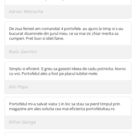
Adrian Metrache
De ziua femeii am comandat 4 portofele. au ajuns la timp si s-au
bucurat doamnele din jurul meu. ce sa mai zic chiar merita sa
cumperi. Pret bun si ideii faine.
Radu Gavrilut
Simplu si eficient. E greu sa gasesti ideea de cadu potrivita. Noroc
cu voi. Portofelul ales a fost pe placul iubitei mele.
Alin Popa
Portofelul mi-a salvat viata :) in loc sa stau sa pierd timpul prin
magazine am ales solutia cea mai eficienta portofelultau.ro
Mihai George