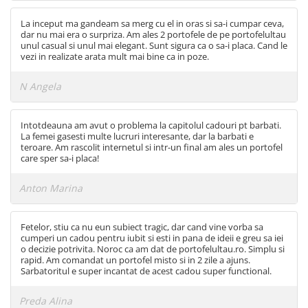
La inceput ma gandeam sa merg cu el in oras si sa-i cumpar ceva,
dar nu mai era o surpriza. Am ales 2 portofele de pe portofelultau
unul casual si unul mai elegant. Sunt sigura ca o sa-i placa. Cand le
vezi in realizate arata mult mai bine ca in poze.
N Angela
Intotdeauna am avut o problema la capitolul cadouri pt barbati.
La femei gasesti multe lucruri interesante, dar la barbati e
teroare. Am rascolit internetul si intr-un final am ales un portofel
care sper sa-i placa!
Anton Marina
Fetelor, stiu ca nu eun subiect tragic, dar cand vine vorba sa
cumperi un cadou pentru iubit si esti in pana de ideii e greu sa iei
o decizie potrivita. Noroc ca am dat de portofelultau.ro. Simplu si
rapid. Am comandat un portofel misto si in 2 zile a ajuns.
Sarbatoritul e super incantat de acest cadou super functional.
Preda Alina