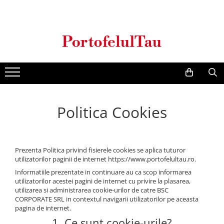
Genti Dama
Rucsacuri
Accesorii Barbati
Idei Cadouri
Accesorii Dama
Genti Office
Rucsacuri Dama
Borsete Barbati
Cadouri pentru barbati
Seturi Cadou Femei
Clutch / Posete Plic
Rucsacuri Barbati
Curele Barbati
Cadouri pentru femei
Borsete Dama
Genti Casual
Ghiozdane
Genti Barbati de Umar
Genti Piele Naturala
Seturi Cadou
Politica Cookies
Genti multifunctionale mamici
Prezenta Politica privind fisierele cookies se aplica tuturor
utilizatorilor paginii de internet https://www.portofelultau.ro.
Informatiile prezentate in continuare au ca scop informarea
utilizatorilor acestei pagini de internet cu privire la plasarea,
utilizarea si administrarea cookie-urilor de catre BSC
CORPORATE SRL in contextul navigarii utilizatorilor pe aceasta
pagina de internet.
1. Ce sunt cookie-urile?