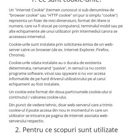
Un "internet Cookie" (termen cunoscut si sub denumirea de
"browser cookie" sau "HTTP cookie" ori pur si simplu "cookie")
reprezinta un fisier de mici dimensiuni, format din litere si
numere, care va fi stocat pe computerul, terminalul mobil sau pe
alte echipamente ale unui utilizator prin intermediul carora se
acceseaza internetul.
Cookie-urile sunt instalate prin solicitarea emisa de un web-
server catre un browser (de ex. Internet Explorer, Firefox,
Chrome).
Cookie-urile odata instalate au o durata de existenta
determinata, ramanand "pasive", in sensul ca nu contin
programe software, virusi sau spyware si nu vor accesa
informatiile de pe hard driverul utilizatorului pe al carui
echipament au fost instalate.
Un cookie este format din doua parti:numele cookie-ului si
continutul / valoarea cookie-ului.
Din punct de vedere tehnic, doar web-serverul care a trimis
cookie-ul il poate accesa din nou in momentul in care un
utilizator se intoarce pe pagina de internet asociata web-
serverului respectiv.
2. Pentru ce scopuri sunt utilizate