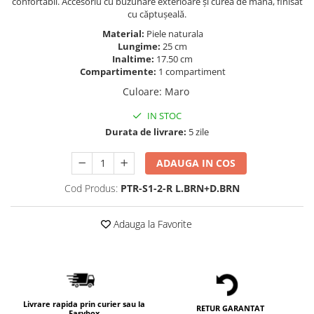
confortabil. Accesoriu cu buzunare exterioare și curea de mână, finisat
cu căptușeală.
Material:
Piele naturala
Lungime:
25 cm
Inaltime:
17.50 cm
Compartimente:
1 compartiment
Culoare
:
Maro
IN STOC
Durata de livrare:
5 zile
ADAUGA IN COS
Cod Produs:
PTR-S1-2-R L.BRN+D.BRN
Adauga la Favorite
Livrare rapida prin curier sau la
RETUR GARANTAT
Easybox