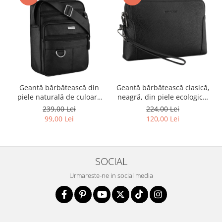
Geantă bărbătească din
Geantă bărbătească clasică,
piele naturală de culoare
neagră, din piele ecologică,
neagră - Rovicky PTR-R-ST7-
cu fermoar - Rovicky PTR-R-
239,00 Lei
224,00 Lei
01-7571-BLACK
SDR-01-1631 BLACK
99,00 Lei
120,00 Lei
SOCIAL
Urmareste-ne in social media