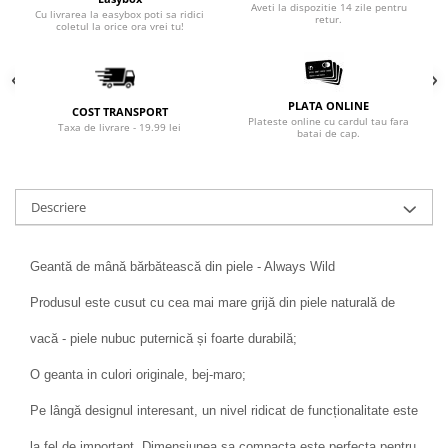
Aveti la dispozitie 14 zile pentru
Cu livrarea la easybox poti sa ridici
retur.
coletul la orice ora vrei tu!
PLATA ONLINE
COST TRANSPORT
Plateste online cu cardul tau fara
Taxa de livrare - 19.99 lei
batai de cap.
Descriere
Geantă de mână bărbătească din piele - Always Wild
Produsul este cusut cu cea mai mare grijă din piele naturală de
vacă - piele nubuc puternică și foarte durabilă;
O geanta in culori originale, bej-maro;
Pe lângă designul interesant, un nivel ridicat de funcționalitate este
la fel de important. Dimensiunea sa compacta este perfecta pentru