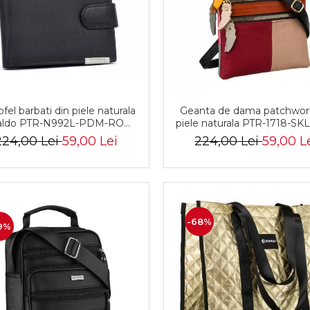
fel barbati din piele naturala
Geanta de dama patchwor
aldo PTR-N992L-PDM-RON-
piele naturala PTR-1718-SK
BP BL
MULTI
224,00 Lei
59,00 Lei
224,00 Lei
59,00 L
-68%
9%