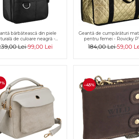
antă bărbătească din piele
Geantă de cumpărături mat
turală de culoare neagră -
pentru femei - Rovicky P
vicky PTR-R-ST7-01-7571-
RSPV-001P-5277 GOL
239,00 Lei
99,00 Lei
184,00 Lei
59,00 Le
BLACK
7%
-45%