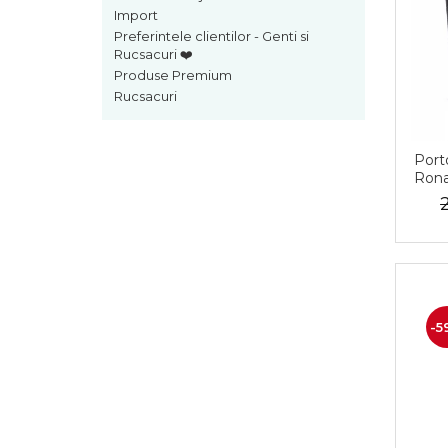
Import
Preferintele clientilor - Genti si
Rucsacuri ❤️
Produse Premium
Rucsacuri
Porto
Ron
-5