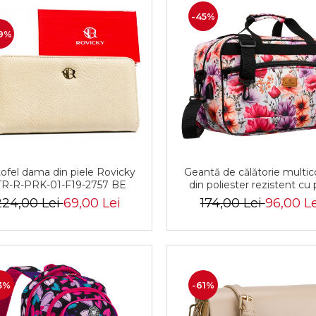
-45%
9%
ofel dama din piele Rovicky
Geantă de călătorie multic
R-R-PRK-01-F19-2757 BE
din poliester rezistent cu 
USB, acoperită cu un mo
224,00 Lei
69,00 Lei
174,00 Lei
96,00 Le
vegetal - Rovicky PTR-R-TL
8831 11
3%
-61%