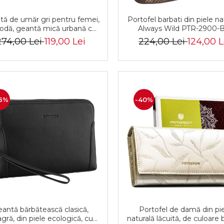
tă de umăr gri pentru femei,
Portofel barbati din piele na
odă, geantă mică urbană cu
Always Wild PTR-2900-
ermoar, piele ecologică -
274,00 Lei
119,00 Lei
224,00 Lei
124,00 L
rson PTR-PTN MX02-P-7700
6%
-40%
antă bărbătească clasică,
Portofel de damă din pi
gră, din piele ecologică, cu
naturală lăcuită, de culoare b