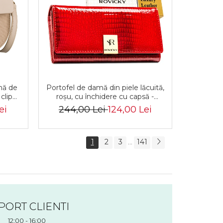
mă de
Portofel de damă din piele lăcuită,
clip
roșu, cu închidere cu capsă -
-PTN
Rovicky PTR-RH-22-1-RS RED
ei
244,00 Lei
124,00 Lei
1
2
3
141
...
PORT CLIENTI
12:00 - 16:00