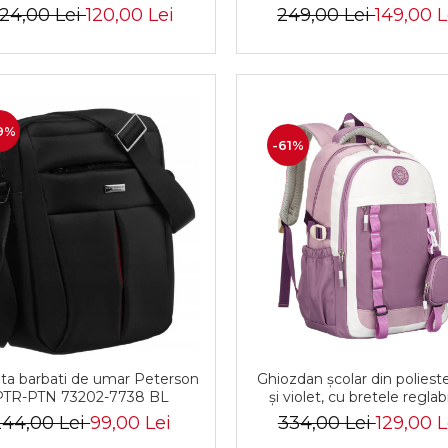
oar - Rovicky PTR-R-SDR-01-
închidere cu capsă - Pete
24,00 Lei
120,00 Lei
249,00 Lei
149,00 L
1631 BLACK
9%
-61%
ta barbati de umar Peterson
Ghiozdan școlar din polieste
PTR-PTN 73202-7738 BL
și violet, cu bretele reglabi
Peterson PTR-PTN 8603-
244,00 Lei
99,00 Lei
334,00 Lei
129,00 L
PURPLE