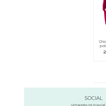
Ghio
pol
i
2
SOCIAL
Urmareste-ne in socia