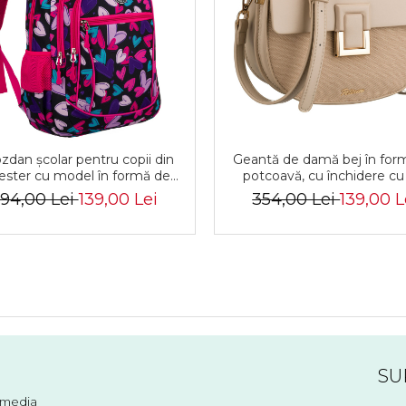
zdan școlar pentru copii din
Geantă de damă bej în for
iester cu model în formă de
potcoavă, cu închidere cu 
nimă - Peterson PTR-PTN
magnetic - Peterson PTR
94,00 Lei
139,00 Lei
354,00 Lei
139,00 L
BIEDRONKA G54
PIWONIA BEIGE
SU
l media