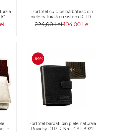
turala
Portofel cu clips bărbătesc din
BIC
piele naturală cu sistem RFID -
Rovicky PTR-N1908-RVT-9799
ei
224,00 Lei
104,00 Lei
BLACK
-69%
ele
Portofel barbati din piele naturala
ej, cu
Rovicky PTR-R-N4L-GAT-8922