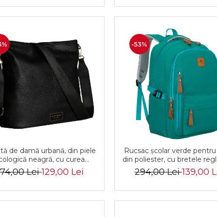
3%
-53%
tă de damă urbană, din piele
Rucsac școlar verde pentru 
cologică neagră, cu curea
din poliester, cu bretele regl
glabilă - Peterson PTR-PTN
Peterson PTR-PTN BHX-01
74,00 Lei
129,00 Lei
294,00 Lei
139,00 L
JK6-06-6642
Gree