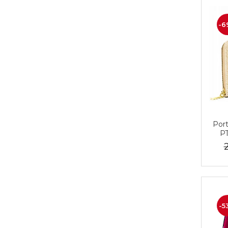
-6
Port
PT
-5