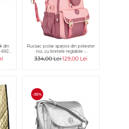
k din
Rucsac școlar spațios din poliester
L-6922
roz, cu bretele reglabile -
Peterson PTR-PTN 8610-1327
ei
334,00 Lei
129,00 Lei
PINK
-55%