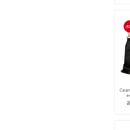
-5
Gean
e
re
2