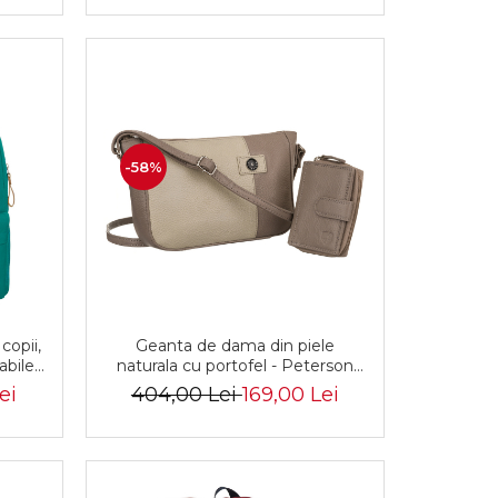
-58%
copii,
Geanta de dama din piele
abile -
naturala cu portofel - Peterson
-9259
PTR-PTN CF4-DS-5216 D.BE
ei
404,00 Lei
169,00 Lei