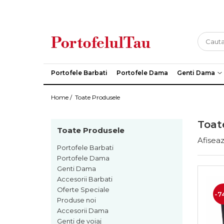
Genti Dama
Rucsacuri
Accesorii Barbati
Idei Cadouri
Accesorii Dama
Genti Office
Rucsacuri Dama
Borsete Barbati
Cadouri pentru barbati
Seturi Cadou Femei
Clutch / Posete Plic
Rucsacuri Barbati
Curele Barbati
Cadouri pentru femei
Borsete Dama
Portofele Barbati
Portofele Dama
Genti Dama
Genti Casual
Ghiozdane
Genti Barbati de Umar
Home /
Toate Produsele
Genti Piele Naturala
Seturi Cadou
Genti multifunctionale mamici
Toat
Toate Produsele
Afiseaz
Portofele Barbati
Portofele Dama
Genti Dama
Accesorii Barbati
Oferte Speciale
-7
Produse noi
Accesorii Dama
Genti de voiaj