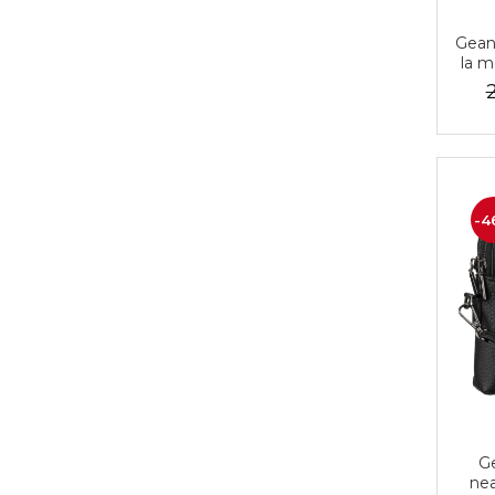
Gean
la m
f
Pete
-4
Ge
nea