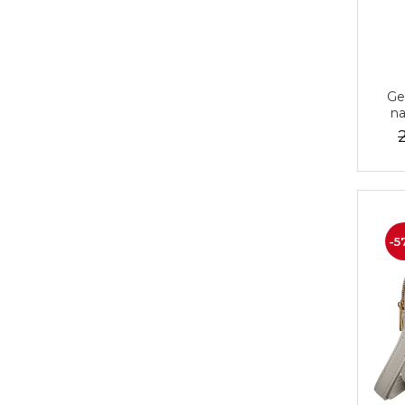
Ge
na
Ro
-5