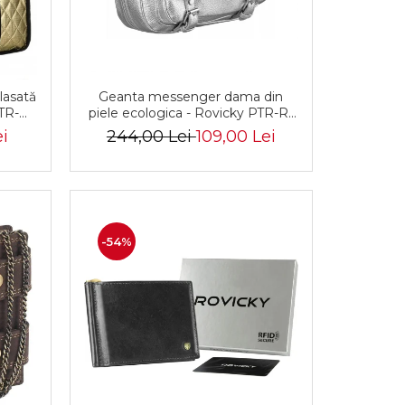
lasată
Geanta messenger dama din
TR-
piele ecologica - Rovicky PTR-R-
D
TOR-ALE-2-3776 SIL
i
244,00 Lei
109,00 Lei
-54%