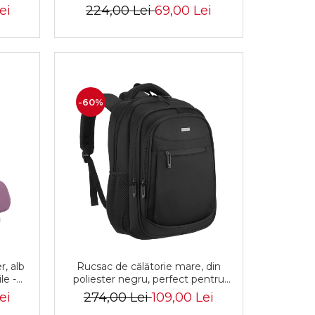
rson
B+B
ei
224,00 Lei
69,00 Lei
-60%
r, alb
Rucsac de călătorie mare, din
le -
poliester negru, perfect pentru
1303
bagajul de mână - Rovicky PTR-
ei
274,00 Lei
109,00 Lei
R-BHX-05-1020 BLACK