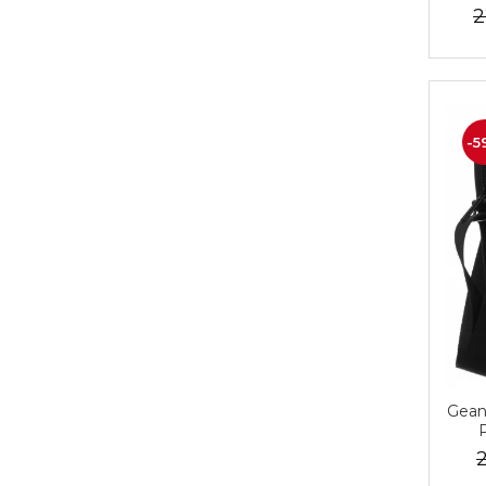
ferm
2
-5
Gean