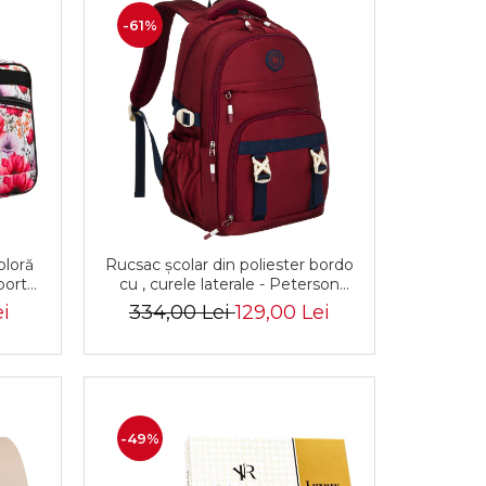
-61%
oloră
Rucsac școlar din poliester bordo
port
cu , curele laterale - Peterson
del
PTR-PTN 8594-1402 BORDO
i
334,00 Lei
129,00 Lei
15608-
-49%