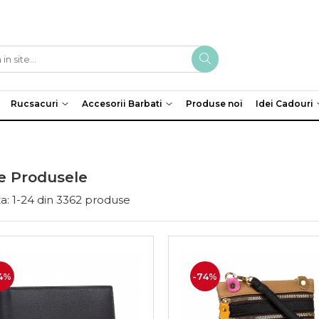
Rucsacuri
Accesorii Barbati
Produse noi
Idei Cadouri
e Produsele
a:
1-
24
din
3362
produse
4%
-74%