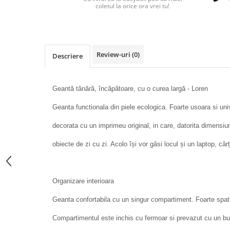
coletul la orice ora vrei tu!
Review-uri
(0)
Descriere
Geantă tânără, încăpătoare, cu o curea largă - Loren
Geanta functionala din piele ecologica. Foarte usoara si un
decorata cu un imprimeu original, in care, datorita dimensiun
obiecte de zi cu zi. Acolo își vor găsi locul și un laptop, că
Organizare interioara
Geanta confortabila cu un singur compartiment. Foarte spati
Compartimentul este inchis cu fermoar si prevazut cu un b