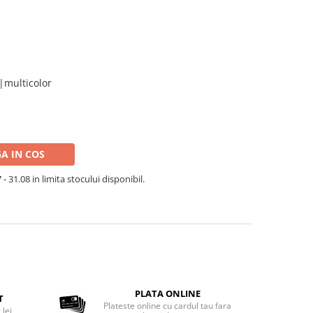
t
|multicolor
A IN COS
- 31.08 in limita stocului disponibil.
PLATA ONLINE
T
Plateste online cu cardul tau fara
 lei