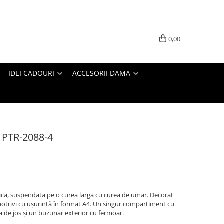
0,00
IDEI CADOURI
ACCESORII DAMA
 PTR-2088-4
gica, suspendata pe o curea larga cu curea de umar. Decorat
potrivi cu ușurință în format A4. Un singur compartiment cu
a de jos și un buzunar exterior cu fermoar.