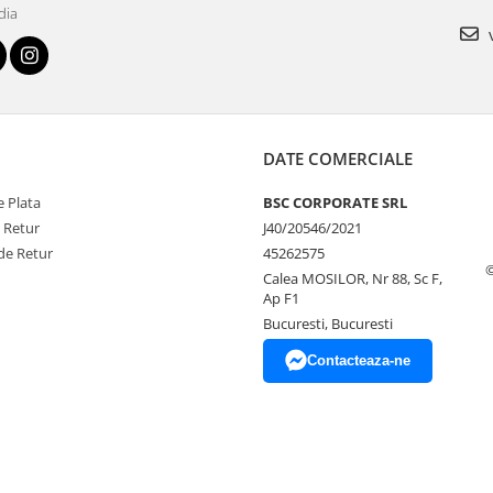
dia
v
DATE COMERCIALE
 Plata
BSC CORPORATE SRL
e Retur
J40/20546/2021
de Retur
45262575
Calea MOSILOR, Nr 88, Sc F,
Ap F1
Bucuresti, Bucuresti
Contacteaza-ne