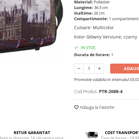
Material:
Poliester
Lungime:
36.5 cm
Inaltime:
26 cm
Compartimente:
1 compartimen
Culoare
:
Multicolor
Kolor Główny Versiune
:
czarny 
IN STOC
Durata de livrare:
1
ADAUG
Promotie valabila in intervalul 03.07 
Cod Produs:
PTR-2088-4
Adauga la Favorite
RETUR GARANTAT
COST TRANSPOR
Aveti la dispozitie 14 zile pentru retur.
Taxa de livrare - 19.99