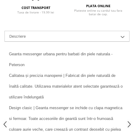
PLATA ONLINE
COST TRANSPORT
Plateste online cu cardul tau fara
Taxa de livrare - 19.99 lei
batai de cap.
Descriere
Geanta messenger urbana pentru barbati din piele naturala -
Peterson
Calitatea și precizia manoperei | Fabricat din piele naturală de
înaltă calitate. Utilizarea materialelor atent selectate garantează o
utilizare îndelungată
Design clasic | Geanta messenger se inchide cu clapa magnetica
si fermoar. Toate accesoriile din geantă sunt într-o frumoasă
culoare aurie veche, care creează un contrast deosebit cu pielea