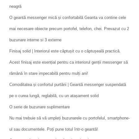
neagră
O geantă messenger mică și confortabilă Geanta va contine cele
mai necesare obiecte precum portofel, telefon, chei. Prevazut cu 2
buzunare interne si 3 externe
Finisaj solid | Interiorul este căptușit cu o căptușeală practică.
Acest finisaj este esențial pentru ca interiorul genții messenger să
rămână în stare impecabilă pentru mulți ani!
Comoditatea și confortul purtării | Geantă messenger suspendată
pe o curea lungă, reglabilă, cu un atașament solid
O serie de buzunare suplimentare
Nu mai trebuie să vă umpleți buzunarele cu portofelul, smartphone-
ul sau documentele. Poți pune totul într-o geantă!