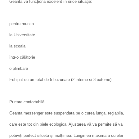
Geanta va funcționa excelent în orice situație:
pentru munca
la Universitate
la scoala
într-o călătorie
o plimbare
Echipat cu un total de 5 buzunare (2 interne și 3 externe).
Purtare confortabilă
Geanta messenger este suspendata pe o curea lunga, reglabila,
care este tot din piele ecologica. Ajustarea vă va permite să vă
potriviți perfect silueta și înălțimea. Lungimea maximă a curelei