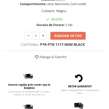
Compartimente:
Acte, Bancnote, Carti credit
Culoare
:
Negru
IN STOC
Durata de livrare:
5 zile
ADAUGA IN COS
Cod Produs:
PTR-PTN 1117-NDM BLACK
Adauga la Favorite
Livrare rapida prin curier sau la
RETUR GARANTAT
Easybox
Aveti la dispozitie 14 zile pentru
Cu livrarea la easybox poti sa ridici
retur.
coletul la orice ora vrei tu!