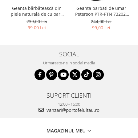
Geantă bărbătească din
Geanta barbati de umar
piele naturală de culoare
Peterson PTR-PTN 73202-
neagră - Rovicky PTR-R-ST7-
7738 BL
239,00 Lei
244,00 Lei
01-7571-BLACK
99,00 Lei
99,00 Lei
SOCIAL
Urmareste-ne in social media
SUPORT CLIENTI
12:00 - 16:00
vanzari@portofelultau.ro
MAGAZINUL MEU