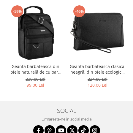
-59%
-46%
Geantă bărbătească din
Geantă bărbătească clasică,
piele naturală de culoare
neagră, din piele ecologică,
neagră - Rovicky PTR-R-ST7-
cu fermoar - Rovicky PTR-R-
239,00 Lei
224,00 Lei
01-7571-BLACK
SDR-01-1631 BLACK
99,00 Lei
120,00 Lei
SOCIAL
Urmareste-ne in social media