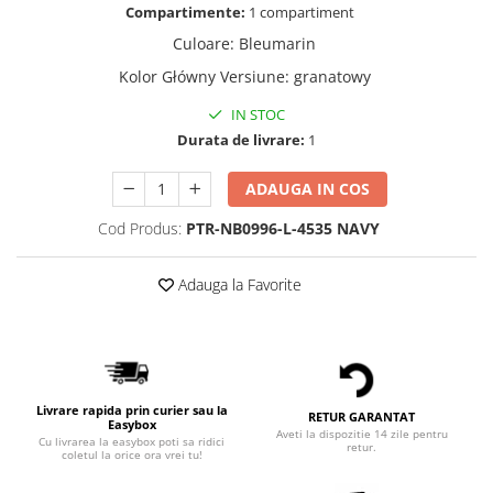
Compartimente:
1 compartiment
Culoare
:
Bleumarin
Kolor Główny Versiune
:
granatowy
IN STOC
Durata de livrare:
1
ADAUGA IN COS
Cod Produs:
PTR-NB0996-L-4535 NAVY
Adauga la Favorite
Livrare rapida prin curier sau la
RETUR GARANTAT
Easybox
Aveti la dispozitie 14 zile pentru
Cu livrarea la easybox poti sa ridici
retur.
coletul la orice ora vrei tu!