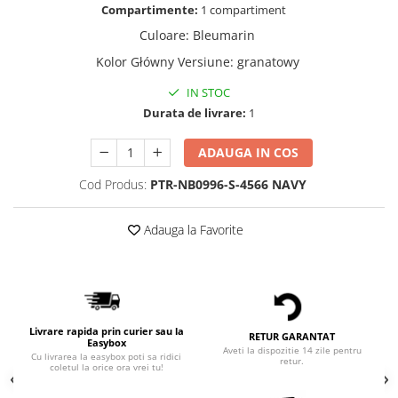
Compartimente:
1 compartiment
Culoare
:
Bleumarin
Kolor Główny Versiune
:
granatowy
IN STOC
Durata de livrare:
1
ADAUGA IN COS
Cod Produs:
PTR-NB0996-S-4566 NAVY
Adauga la Favorite
Livrare rapida prin curier sau la
RETUR GARANTAT
Easybox
Aveti la dispozitie 14 zile pentru
Cu livrarea la easybox poti sa ridici
retur.
coletul la orice ora vrei tu!