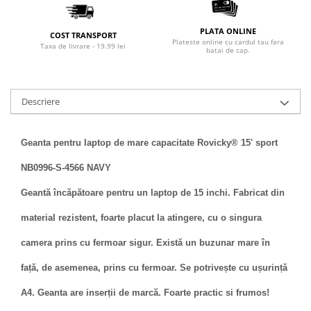
PLATA ONLINE
COST TRANSPORT
Plateste online cu cardul tau fara
Taxa de livrare - 19.99 lei
batai de cap.
Descriere
Geanta pentru laptop de mare capacitate Rovicky® 15' sport
NB0996-S-4566 NAVY
Geantă încăpătoare pentru un laptop de 15 inchi. Fabricat din
material rezistent, foarte placut la atingere, cu o singura
camera prins cu fermoar sigur. Există un buzunar mare în
față, de asemenea, prins cu fermoar. Se potrivește cu ușurință
A4. Geanta are inserții de marcă. Foarte practic si frumos!