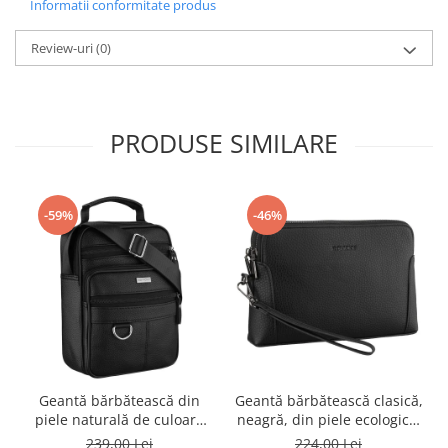
Informatii conformitate produs
Review-uri
(0)
PRODUSE SIMILARE
-59%
-46%
Geantă bărbătească din
Geantă bărbătească clasică,
piele naturală de culoare
neagră, din piele ecologică,
neagră - Rovicky PTR-R-ST7-
cu fermoar - Rovicky PTR-R-
239,00 Lei
224,00 Lei