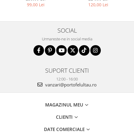
01-7571-BLACK
SDR-01-1631 BLACK
99,00 Lei
120,00 Lei
SOCIAL
Urmareste-ne in social media
SUPORT CLIENTI
12:00 - 16:00
vanzari@portofelultau.ro
MAGAZINUL MEU
CLIENTI
DATE COMERCIALE