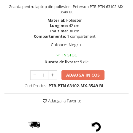
Geanta pentru laptop din poliester - Peterson PTR-PTN 63102-MX-
3549 BL
Material:
Poliester
Lungime:
42 cm
Inaltime:
30 cm
Compartimente:
1 compartiment
Culoare
:
Negru
IN STOC
Durata de livrare:
5 zile
ADAUGA IN COS
Cod Produs:
PTR-PTN 63102-MX-3549 BL
Adauga la Favorite