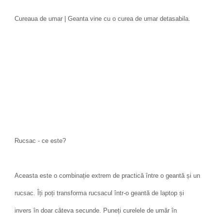
Cureaua de umar | Geanta vine cu o curea de umar detasabila.
Rucsac - ce este?
Aceasta este o combinație extrem de practică între o geantă și un
rucsac. Îți poți transforma rucsacul într-o geantă de laptop și
invers în doar câteva secunde. Puneți curelele de umăr în