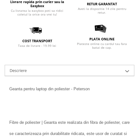
Livrare rapida prin curier sau la
RETUR GARANTAT
Easybox
Aveti la dispozitie 14 zile pentru
Cu livrarea la easybox poti sa ridici
retur.
coletul la orice ora vrei tu!
PLATA ONLINE
COST TRANSPORT
Plateste online cu cardul tau fara
Taxa de livrare - 19.99 lei
batai de cap.
Descriere
Geanta pentru laptop din poliester - Peterson
Fibre de poliester | Geanta este realizata din fibra de poliester, care
se caracterizeaza prin durabilitate ridicata, este usor de curatat si