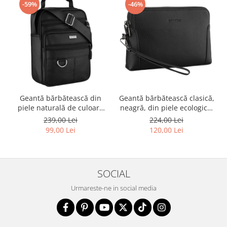
-59%
-46%
Geantă bărbătească din
Geantă bărbătească clasică,
piele naturală de culoare
neagră, din piele ecologică,
neagră - Rovicky PTR-R-ST7-
cu fermoar - Rovicky PTR-R-
239,00 Lei
224,00 Lei
01-7571-BLACK
SDR-01-1631 BLACK
99,00 Lei
120,00 Lei
SOCIAL
Urmareste-ne in social media