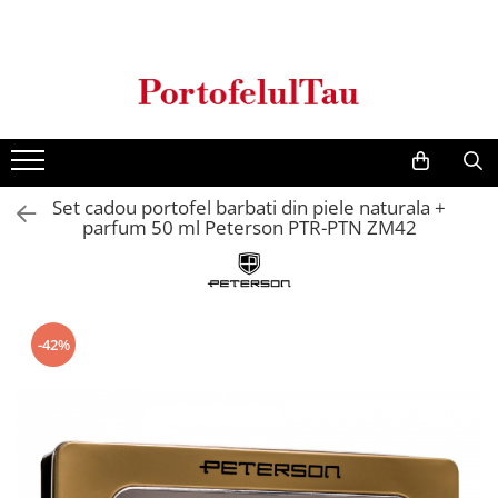
Genti Dama
Rucsacuri
Accesorii Barbati
Idei Cadouri
Accesorii Dama
Genti Office
Rucsacuri Dama
Borsete Barbati
Cadouri pentru barbati
Seturi Cadou Femei
Clutch / Posete Plic
Rucsacuri Barbati
Curele Barbati
Cadouri pentru femei
Borsete Dama
Genti Casual
Ghiozdane
Genti Barbati de Umar
Set cadou portofel barbati din piele naturala +
Genti Piele Naturala
Seturi Cadou
parfum 50 ml Peterson PTR-PTN ZM42
Genti multifunctionale mamici
-42%