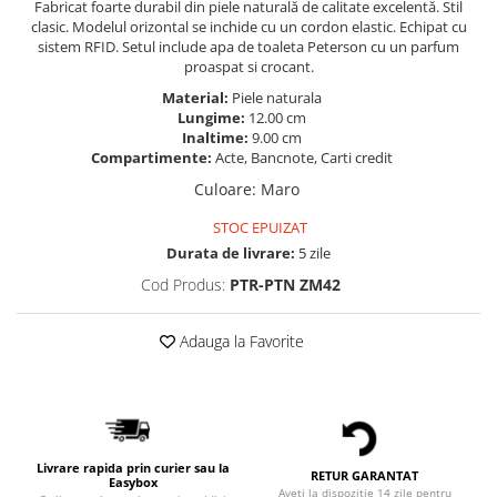
Fabricat foarte durabil din piele naturală de calitate excelentă. Stil
clasic. Modelul orizontal se inchide cu un cordon elastic. Echipat cu
sistem RFID. Setul include apa de toaleta Peterson cu un parfum
proaspat si crocant.
Material:
Piele naturala
Lungime:
12.00 cm
Inaltime:
9.00 cm
Compartimente:
Acte, Bancnote, Carti credit
Culoare
:
Maro
STOC EPUIZAT
Durata de livrare:
5 zile
Cod Produs:
PTR-PTN ZM42
Adauga la Favorite
Livrare rapida prin curier sau la
RETUR GARANTAT
Easybox
Aveti la dispozitie 14 zile pentru