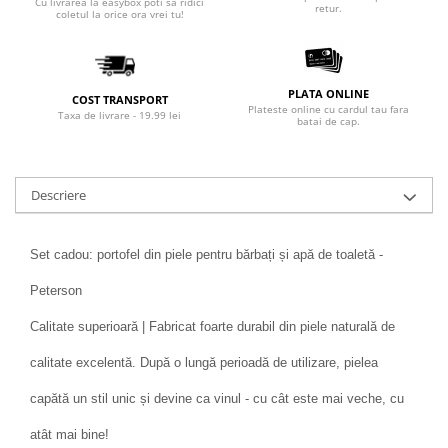
Cu livrarea la easybox poti sa ridici
retur.
coletul la orice ora vrei tu!
PLATA ONLINE
COST TRANSPORT
Plateste online cu cardul tau fara
Taxa de livrare - 19.99 lei
batai de cap.
Descriere
Set cadou: portofel din piele pentru bărbați și apă de toaletă -
Peterson
Calitate superioară | Fabricat foarte durabil din piele naturală de
calitate excelentă. După o lungă perioadă de utilizare, pielea
capătă un stil unic și devine ca vinul - cu cât este mai veche, cu
atât mai bine!