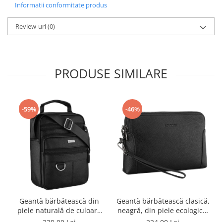
Informatii conformitate produs
Review-uri
(0)
PRODUSE SIMILARE
-59%
-46%
Geantă bărbătească din
Geantă bărbătească clasică,
piele naturală de culoare
neagră, din piele ecologică,
neagră - Rovicky PTR-R-ST7-
cu fermoar - Rovicky PTR-R-