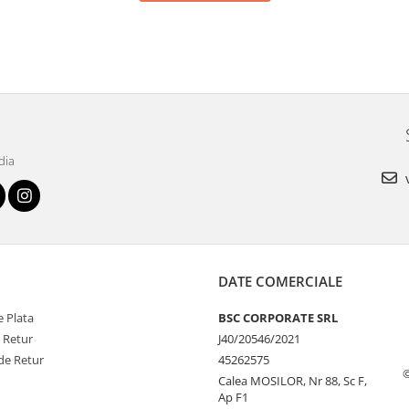
dia
v
DATE COMERCIALE
 Plata
BSC CORPORATE SRL
e Retur
J40/20546/2021
de Retur
45262575
Calea MOSILOR, Nr 88, Sc F,
Ap F1