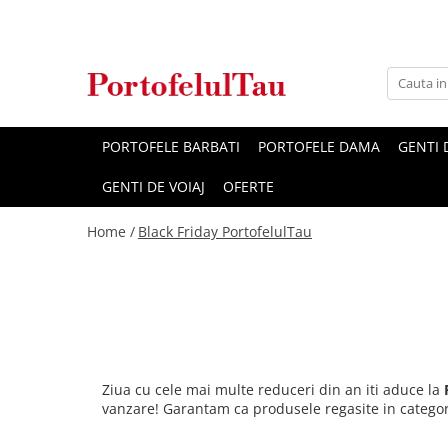
Genti Dama
Rucsacuri
Accesorii Barbati
Idei Cadouri
Accesorii Dama
Genti Office
Rucsacuri Dama
Borsete Barbati
Cadouri pentru barbati
Seturi Cadou Femei
Clutch / Posete Plic
Rucsacuri Barbati
Curele Barbati
Cadouri pentru femei
Borsete Dama
PORTOFELE BARBATI
PORTOFELE DAMA
GENTI
Genti Casual
Ghiozdane
Genti Barbati de Umar
GENTI DE VOIAJ
OFERTE
Genti Piele Naturala
Seturi Cadou
Home /
Black Friday PortofelulTau
Genti multifunctionale mamici
Ziua cu cele mai multe reduceri din an iti aduce la
vanzare! Garantam ca produsele regasite in catego