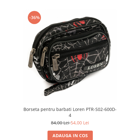
-36%
Borseta pentru barbati Loren PTR-S02-600D-
4
84,00 Lei
54,00 Lei
ADAUGA IN COS