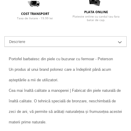
PLATA ONLINE
COST TRANSPORT
Plateste online cu cardul tau fara
Taxa de livrare - 19.99 lei
batai de cap.
Descriere
Portofel barbatesc din piele cu buzunar cu fermoar - Peterson
Un produs al unui brand polonez care a îndeplinit până acum
așteptările a mii de utilizatori.
Cea mai înaltă calitate a manoperei | Fabricat din piele naturală de
înaltă calitate. O tehnică specială de bronzare, neschimbată de
zeci de ani, vă permite să arătați naturalețea și frumusețea acestei
materii prime naturale.