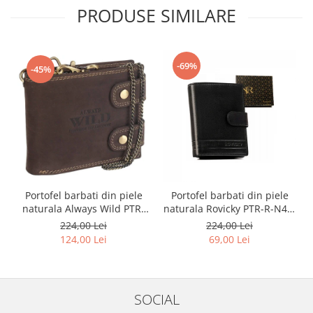
PRODUSE SIMILARE
-69%
-45%
Portofel barbati din piele
Portofel barbati din piele
naturala Always Wild PTR-
naturala Rovicky PTR-R-N4L-
2900-BIC
GAT-8922 B+B
224,00 Lei
224,00 Lei
124,00 Lei
69,00 Lei
SOCIAL