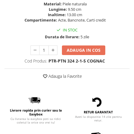
Material:
Piele naturala
Lungime:
9.50 cm
Inaltime:
13.00 cm
Compartimente:
Acte, Bancnote, Carti credit
IN STOC
Durata de livrare:
5 zile
ADAUGA IN COS
Cod Produs:
PTR-PTN 324 2-1-5 COGNAC
Adauga la Favorite
Livrare rapida prin curier sau la
RETUR GARANTAT
Easybox
Aveti la dispozitie 14 zile pentru
Cu livrarea la easybox poti sa ridici
retur.
coletul la orice ora vrei tu!