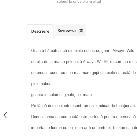
coletul la orice ora vrei tu!
Review-uri
(0)
Descriere
Geantă bărbătească din piele nubuc cu șnur - Always Wild
un plic de la marca poloneză Always Wild®, în care au încre
un produs cusut cu cea mai mare grijă din piele naturală de 
piele nubuc
geanta in culori originale, bej-maro
Pe lângă designul interesant, un nivel ridicat de funcționalit
Dimensiunea sa compactă este perfectă pentru o persoană c
importante lucruri cu ea, cum ar fi un portofel, telefon sau