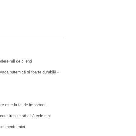
dere mii de clienți
vacă puternică și foarte durabilă -
ate este la fel de important.
are trebuie să aibă cele mai
 documente mici