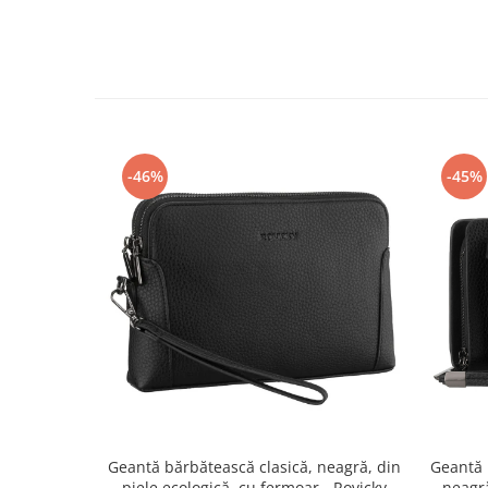
-46%
-45%
Geantă bărbătească clasică, neagră, din
Geantă 
piele ecologică, cu fermoar - Rovicky
neagr