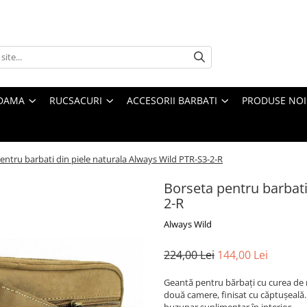
 DAMA
RUCSACURI
ACCESORII BARBATI
PRODUSE NOI
entru barbati din piele naturala Always Wild PTR-S3-2-R
Borseta pentru barbati
2-R
Always Wild
224,00 Lei
144,00 Lei
Geantă pentru bărbați cu curea de 
două camere, finisat cu căptușeală
buzunar suplimentar în interior.