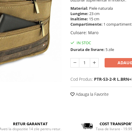
Material:
Piele naturala
Lungime:
23 cm
Inaltime:
15 cm
Compartimente:
1 compartimen
Culoare
:
Maro
IN STOC
Durata de livrare:
5 zile
ADAUG
Cod Produs:
PTR-S3-2-R L.BRN
Adauga la Favorite
RETUR GARANTAT
COST TRANSPOR
Aveti la dispozitie 14 zile pentru retur.
Taxa de livrare - 19.99