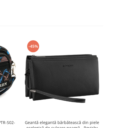
-45%
-50%
PTR-S02-
Geantă elegantă bărbătească din piele
Borsetă bă
ecologică de culoare neagră - Rovicky
închidere