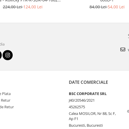
BLACK
84,00 Lei
54,00 Lei
224,00 Lei
124,00 Lei
dia
v
DATE COMERCIALE
 Plata
BSC CORPORATE SRL
e Retur
J40/20546/2021
de Retur
45262575
Calea MOSILOR, Nr 88, Sc F,
Ap F1
Bucuresti, Bucuresti