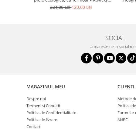
PTR-R-SDR-01-1631 BLACK
224,00 Lei
120,00 Lei
SOCIAL
Urmareste-ne in social me
MAGAZINUL MEU
CLIENTI
Despre noi
Metode de
Termeni si Conditii
Politica d
Politica de Confidentialitate
Formular 
Politica de livrare
ANPC
Contact