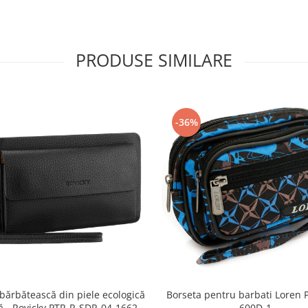
PRODUSE SIMILARE
-36%
Borseta pentru barbati Loren 
bărbătească din piele ecologică
600D-1
ă - Rovicky PTR-R-SDR-04-1662