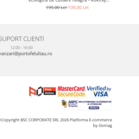
PTR-R-SDR-05-1686
199,00 Lei
109,00 Lei
SUPORT CLIENTI
12:00 - 16:00
anzari@portofelultau.ro
©Copyright BSC CORPORATE SRL 2026
Platforma E-commerce
by Gomag