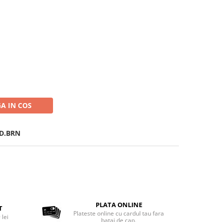
t
A IN COS
+D.BRN
PLATA ONLINE
T
Plateste online cu cardul tau fara
 lei
batai de cap.