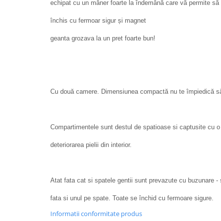
echipat cu un mâner foarte la îndemână care vă permite să tr
închis cu fermoar sigur și magnet
geanta grozava la un pret foarte bun!
Cu două camere. Dimensiunea compactă nu te împiedică să i
Compartimentele sunt destul de spatioase si captusite cu o
deteriorarea pielii din interior.
Atat fata cat si spatele gentii sunt prevazute cu buzunare 
fata si unul pe spate. Toate se închid cu fermoare sigure.
Informatii conformitate produs