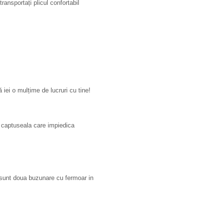
ansportați plicul confortabil
ei o mulțime de lucruri cu tine!
 captuseala care impiedica
- sunt doua buzunare cu fermoar in