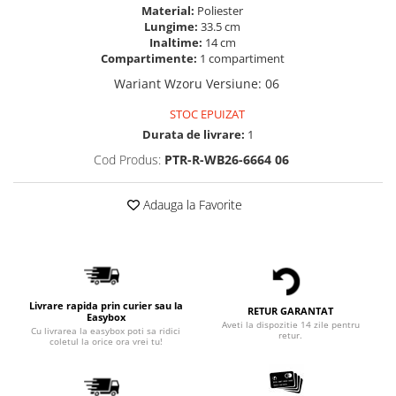
Material:
Poliester
Lungime:
33.5 cm
Inaltime:
14 cm
Compartimente:
1 compartiment
Wariant Wzoru Versiune
:
06
STOC EPUIZAT
Durata de livrare:
1
Cod Produs:
PTR-R-WB26-6664 06
Adauga la Favorite
Livrare rapida prin curier sau la
RETUR GARANTAT
Easybox
Aveti la dispozitie 14 zile pentru
Cu livrarea la easybox poti sa ridici
retur.
coletul la orice ora vrei tu!