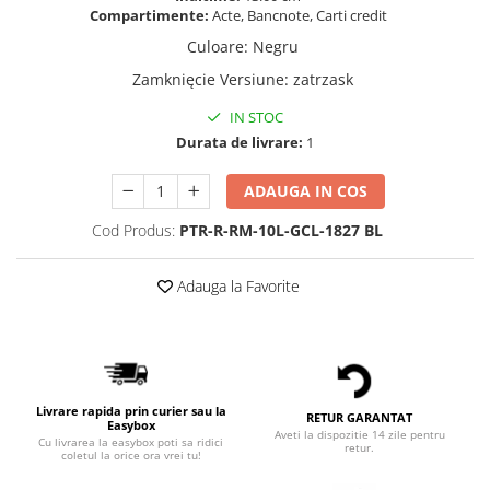
Compartimente:
Acte, Bancnote, Carti credit
Culoare
:
Negru
Zamknięcie Versiune
:
zatrzask
IN STOC
Durata de livrare:
1
ADAUGA IN COS
Cod Produs:
PTR-R-RM-10L-GCL-1827 BL
Adauga la Favorite
Livrare rapida prin curier sau la
RETUR GARANTAT
Easybox
Aveti la dispozitie 14 zile pentru
Cu livrarea la easybox poti sa ridici
retur.
coletul la orice ora vrei tu!