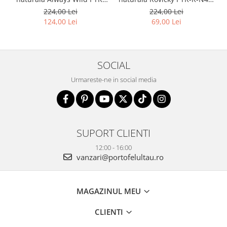
2900-BIC
GAT-8922 B+B
224,00 Lei
224,00 Lei
124,00 Lei
69,00 Lei
SOCIAL
Urmareste-ne in social media
SUPORT CLIENTI
12:00 - 16:00
vanzari@portofelultau.ro
MAGAZINUL MEU
CLIENTI