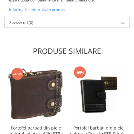
există două compartimente mari pentru bancnote;
Informatii conformitate produs
Review-uri
(0)
PRODUSE SIMILARE
-69%
-45%
Portofel barbati din piele
Portofel barbati din piele
naturala Always Wild PTR-
naturala Rovicky PTR-R-N4L-