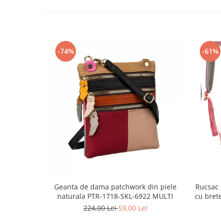
-74%
-61%
Geanta de dama patchwork din piele
Rucsac 
naturala PTR-1718-SKL-6922 MULTI
cu bret
224,00 Lei
59,00 Lei