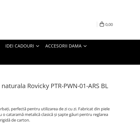
0,00
IDEI CADOURI
ACCESORII DAMA
le naturala Rovicky PTR-PWN-01-ARS BL
ați, perfectă pentru utilizarea de zi cu zi. Fabricat din piele
u o cataramă metalică clasică și șapte găuri pentru reglarea
rigidă de carton.