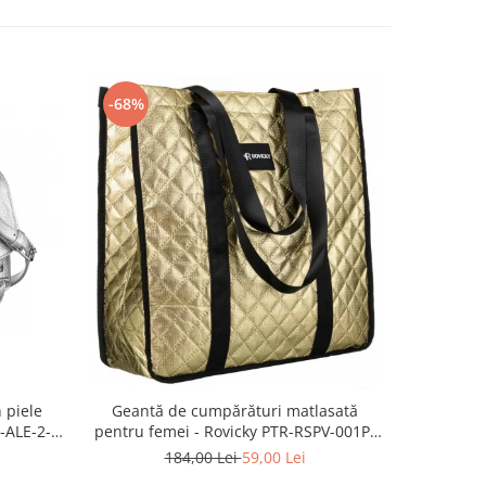
-68%
-57%
 piele
Geantă d
Geantă de cumpărături matlasată
-ALE-2-
modă, gea
pentru femei - Rovicky PTR-RSPV-001P-
piele e
5277 GOLD
2
184,00 Lei
59,00 Lei