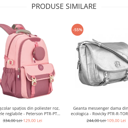
PRODUSE SIMILARE
-55%
școlar spațios din poliester roz,
Geanta messenger dama din
ele reglabile - Peterson PTR-PTN
ecologica - Rovicky PTR-R-TOR
8610-1327 PINK
3776 SIL
334,00 Lei
129,00 Lei
244,00 Lei
109,00 Lei