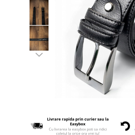
Livrare rapida prin curier sau la
Easybox
Cu livrarea la easybox poti sa ridici
coletul la orice ora vrei tu!