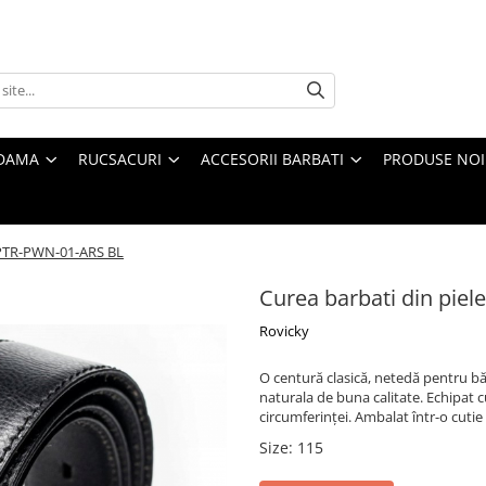
 DAMA
RUCSACURI
ACCESORII BARBATI
PRODUSE NOI
y PTR-PWN-01-ARS BL
Curea barbati din pie
Rovicky
O centură clasică, netedă pentru bărb
naturala de buna calitate. Echipat c
circumferinței. Ambalat într-o cutie 
Size
:
115