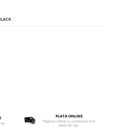
BLACK
PLATA ONLINE
T
Plateste online cu cardul tau fara
 lei
batai de cap.