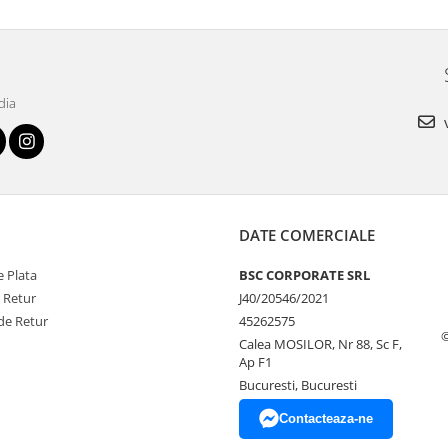
dia
v
DATE COMERCIALE
 Plata
BSC CORPORATE SRL
e Retur
J40/20546/2021
de Retur
45262575
Calea MOSILOR, Nr 88, Sc F,
Ap F1
Bucuresti, Bucuresti
Contacteaza-ne