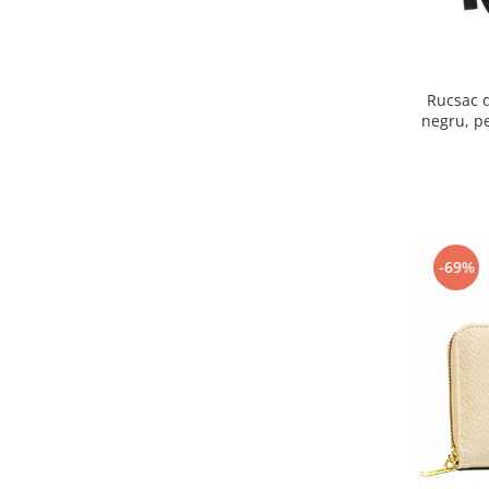
Rucsac d
negru, p
Rovic
-69%