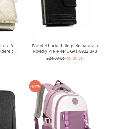
aturală
Portofel barbati din piele naturala
hidere cu
Rovicky PTR-R-N4L-GAT-8922 B+B
224,00 Lei
69,00 Lei
-61%