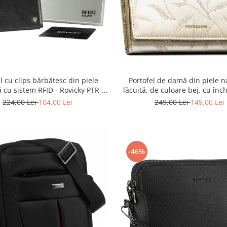
l cu clips bărbătesc din piele
Portofel de damă din piele n
ă cu sistem RFID - Rovicky PTR-
lăcuită, de culoare bej, cu înc
N1908-RVT-9799 BLACK
capsă - Peterson
224,00 Lei
104,00 Lei
249,00 Lei
149,00 Lei
-46%