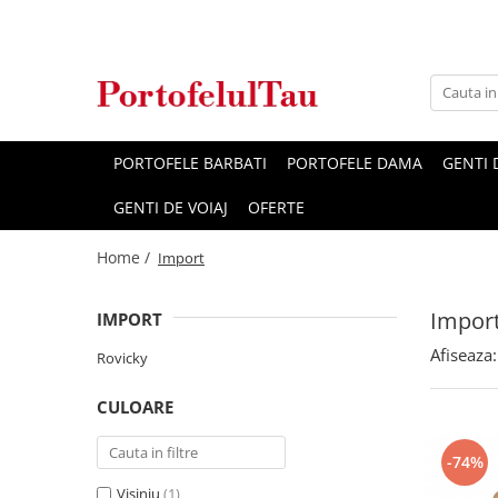
Genti Dama
Rucsacuri
Accesorii Barbati
Idei Cadouri
Accesorii Dama
Genti Office
Rucsacuri Dama
Borsete Barbati
Cadouri pentru barbati
Seturi Cadou Femei
Clutch / Posete Plic
Rucsacuri Barbati
Curele Barbati
Cadouri pentru femei
Borsete Dama
PORTOFELE BARBATI
PORTOFELE DAMA
GENTI
Genti Casual
Ghiozdane
Genti Barbati de Umar
GENTI DE VOIAJ
OFERTE
Genti Piele Naturala
Seturi Cadou
Home /
Genti multifunctionale mamici
Import
Impor
IMPORT
Afiseaza:
Rovicky
CULOARE
-74%
Visiniu
(1)