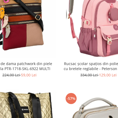
 de dama patchwork din piele
Rucsac școlar spațios din polie
ala PTR-1718-SKL-6922 MULTI
cu bretele reglabile - Peterso
8610-1327 PINK
224,00 Lei
59,00 Lei
334,00 Lei
129,00 Lei
-57%