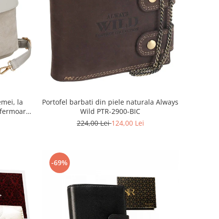
mei, la
Portofel barbati din piele naturala Always
fermoar,
Wild PTR-2900-BIC
-PTN MX02-
224,00 Lei
124,00 Lei
-69%