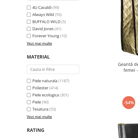
4U Cavaldi
(99)
Always Wild
(55)
BUFFALO WILD
(5)
David Jones
(41)
Forever Young
(10)
Vezi mai multe
MATERIAL
Geantă d
femei 
Piele naturala
(1187)
Poliester
(414)
Piele ecologica
(301)
Piele
(90)
-54%
Tesatura
(53)
Vezi mai multe
RATING