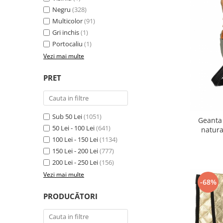
Negru
(328)
Multicolor
(91)
Gri inchis
(1)
Portocaliu
(1)
Vezi mai multe
PRET
Sub 50 Lei
(1051)
Geanta
50 Lei - 100 Lei
(641)
natur
100 Lei - 150 Lei
(1134)
150 Lei - 200 Lei
(777)
200 Lei - 250 Lei
(156)
Vezi mai multe
-68%
PRODUCĂTORI