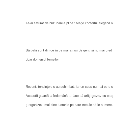
Te-ai săturat de buzunarele pline? Alege confortul alegând 
Bărbații sunt din ce în ce mai atrași de genți și nu mai cre
doar domeniul femeilor.
Recent, tendințele s-au schimbat, iar un ceas nu mai este sin
Această geantă la îndemână te face să arăți grozav cu ea și,
ți organizezi mai bine lucrurile pe care trebuie să le ai mereu