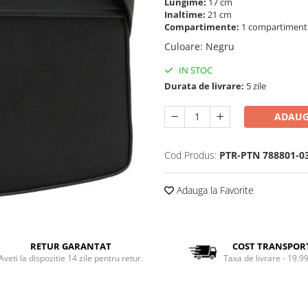
Lungime:
17 cm
Inaltime:
21 cm
Compartimente:
1 compartimen
Culoare
:
Negru
IN STOC
Durata de livrare:
5 zile
ADAUG
Cod Produs:
PTR-PTN 788801-0
Adauga la Favorite
RETUR GARANTAT
COST TRANSPOR
Aveti la dispozitie 14 zile pentru retur.
Taxa de livrare - 19.99