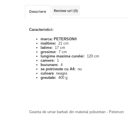
Review-uri
(0)
Descriere
Caracteristici:
marca: PETERSON®
inaltime:
21 cm
latime:
17 cm
grosime:
7 cm
lungime maxima curelei:
120 cm
camere:
1
buzunare:
4
se potriveste cu A4:
nu
culoare
neagra
greutate:
400 g
Geanta de umar barbati din material poliuretan - Peterson