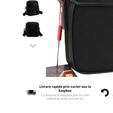
Livrare rapida prin curier sau la
Easybox
Cu livrarea la easybox poti sa ridici
coletul la orice ora vrei tu!