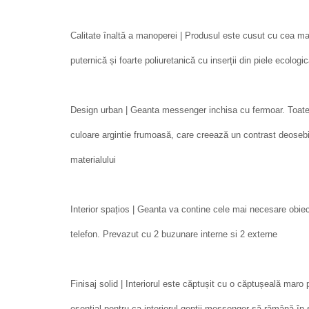
Calitate înaltă a manoperei | Produsul este cusut cu cea mai
puternică și foarte poliuretanică cu inserții din piele ecologi
Design urban | Geanta messenger inchisa cu fermoar. Toate f
culoare argintie frumoasă, care creează un contrast deoseb
materialului
Interior spațios | Geanta va contine cele mai necesare obie
telefon. Prevazut cu 2 buzunare interne si 2 externe
Finisaj solid | Interiorul este căptușit cu o căptușeală maro 
esențial pentru ca interiorul genții messenger să rămână în 