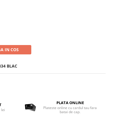
t
A IN COS
334 BLAC
PLATA ONLINE
T
Plateste online cu cardul tau fara
 lei
batai de cap.