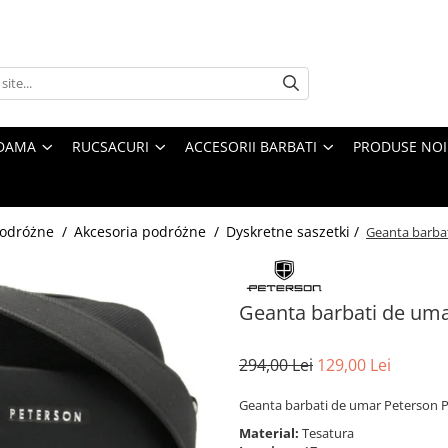
 DAMA
RUCSACURI
ACCESORII BARBATI
PRODUSE NOI
 podróżne /
Akcesoria podróżne /
Dyskretne saszetki /
Geanta barba
Geanta barbati de um
294,00 Lei
129,00 Lei
Geanta barbati de umar Peterson 
Material:
Tesatura