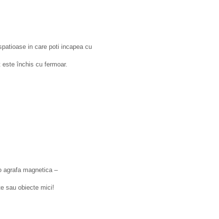
spatioase in care poti incapea cu
t este închis cu fermoar.
 o agrafa magnetica –
e sau obiecte mici!