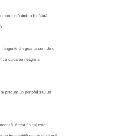
 mare grijă dintr-o țesătură
că
itingurile din geantă sunt de o
it cu culoarea neagră a
cte precum un portofel sau un
practică. Acest finisaj este
stare impecabilă pentru mulți ani!