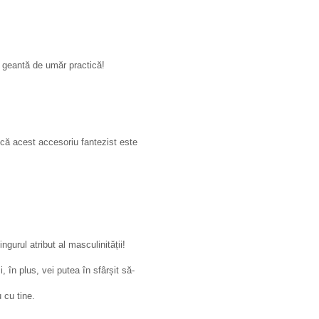
o geantă de umăr practică!
d că acest accesoriu fantezist este
gurul atribut al masculinității!
 în plus, vei putea în sfârșit să-
 cu tine.