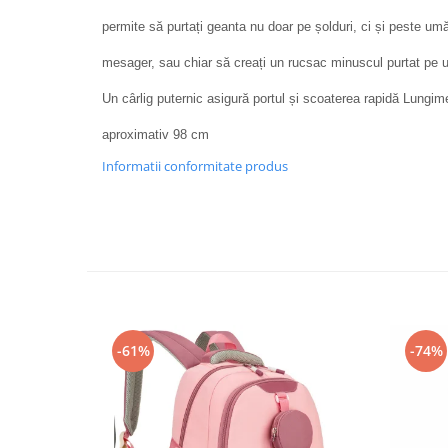
permite să purtați geanta nu doar pe șolduri, ci și peste um
mesager, sau chiar să creați un rucsac minuscul purtat pe 
Un cârlig puternic asigură portul și scoaterea rapidă Lungi
aproximativ 98 cm
Informatii conformitate produs
-61%
-74%