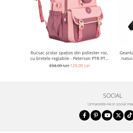
Rucsac școlar spațios din poliester roz,
Geanta
cu bretele reglabile - Peterson PTR-PTN
natur
8610-1327 PINK
334,00 Lei
129,00 Lei
SOCIAL
Urmareste-ne in social me