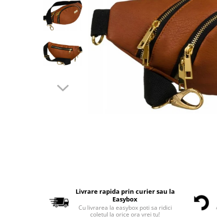
Livrare rapida prin curier sau la
Easybox
Cu livrarea la easybox poti sa ridici
coletul la orice ora vrei tu!