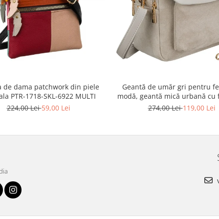
 de dama patchwork din piele
Geantă de umăr gri pentru fe
ala PTR-1718-SKL-6922 MULTI
modă, geantă mică urbană cu 
piele ecologică - Peterson P
224,00 Lei
59,00 Lei
274,00 Lei
119,00 Lei
MX02-P-7700
dia
v