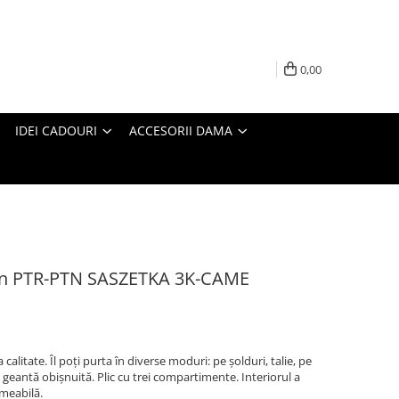
0,00
IDEI CADOURI
ACCESORII DAMA
on PTR-PTN SASZETKA 3K-CAME
 calitate. Îl poți purta în diverse moduri: pe șolduri, talie, pe
 geantă obișnuită. Plic cu trei compartimente. Interiorul a
rmeabilă.