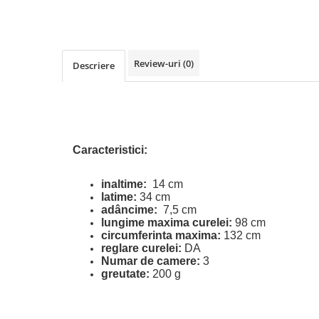
Review-uri
(0)
Descriere
Caracteristici:
inaltime:
14 cm
latime:
34 cm
adâncime:
7,5 cm
lungime maxima curelei:
98 cm
circumferinta maxima:
132 cm
reglare curelei:
DA
Numar de camere:
3
greutate:
200 g