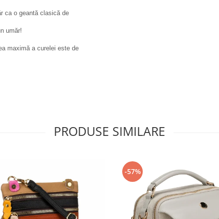
ăr ca o geantă clasică de
un umăr!
mea maximă a curelei este de
PRODUSE SIMILARE
-57%