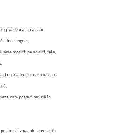
logica de inalta calitate.
zării îndelungate;
iverse moduri: pe șolduri, talie,
ă;
 va ține toate cele mai necesare
ilă;
ramă care poate fi reglată în
entru utilizarea de zi cu zi, în