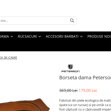
 DAMA
RUCSACURI
ACCESORII BARBATI
PRODUSE NOI
TKA 3K-CAME
Borseta dama Peters
369,00 Lei
179,00 Lei
Fabricat din piele ecologica de inalta
spate (ca un rucsac) și pe umăr ca o
fost căptușit cu o căptușeală impe