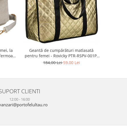
-55%
mei, la
Geanta 
Geantă de cumpărături matlasată
fermoar,
ecologica
pentru femei - Rovicky PTR-RSPV-001P-
TR-PTN
5277 GOLD
2
184,00 Lei
59,00 Lei
SUPORT CLIENTI
12:00 - 16:00
anzari@portofelultau.ro