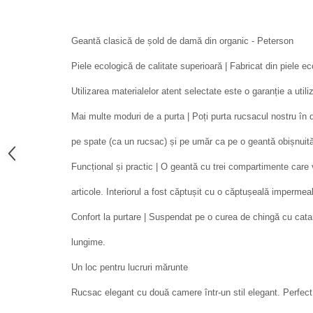
Geantă clasică de șold de damă din organic - Peterson
Piele ecologică de calitate superioară | Fabricat din piele eco
Utilizarea materialelor atent selectate este o garanție a utili
Mai multe moduri de a purta | Poți purta rucsacul nostru în d
pe spate (ca un rucsac) și pe umăr ca pe o geantă obișnuit
Funcțional și practic | O geantă cu trei compartimente care
articole. Interiorul a fost căptușit cu o căptușeală impermeab
Confort la purtare | Suspendat pe o curea de chingă cu cata
lungime.
Un loc pentru lucruri mărunte
Rucsac elegant cu două camere într-un stil elegant. Perfect p