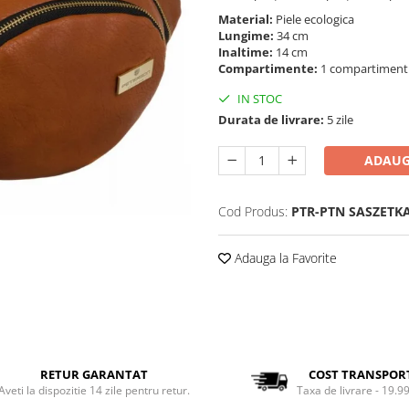
Material:
Piele ecologica
Lungime:
34 cm
Inaltime:
14 cm
Compartimente:
1 compartimen
IN STOC
Durata de livrare:
5 zile
ADAUG
Cod Produs:
PTR-PTN SASZETK
Adauga la Favorite
RETUR GARANTAT
COST TRANSPOR
Aveti la dispozitie 14 zile pentru retur.
Taxa de livrare - 19.99