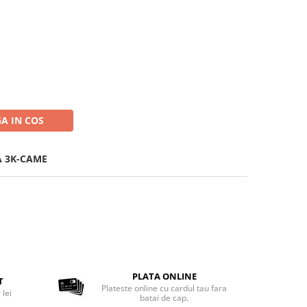
t
A IN COS
A 3K-CAME
PLATA ONLINE
T
Plateste online cu cardul tau fara
 lei
batai de cap.