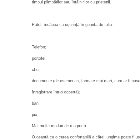
timpul plimbărilor sau întâlnirilor cu prietenii.
Puteți încăpea cu ușurință în geanta de talie:
Telefon;
portofel;
chei;
documente (de asemenea, formate mai mari, cum ar fi pașapo
înregistrare într-o copertă);
bani;
pix.
Mai multe moduri de a o purta
O geantă cu o curea confortabilă a cărei lungime poate fi uș