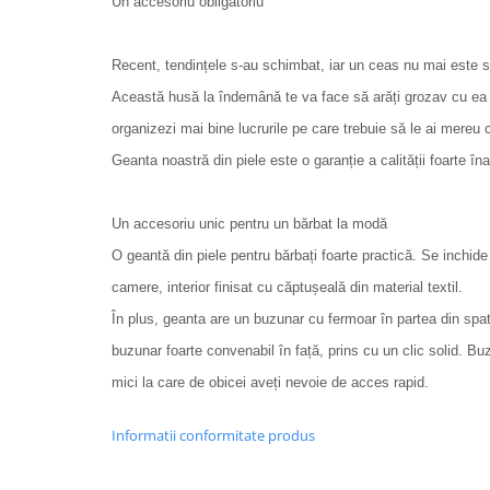
Un accesoriu obligatoriu
Recent, tendințele s-au schimbat, iar un ceas nu mai este sin
Această husă la îndemână te va face să arăți grozav cu ea și
organizezi mai bine lucrurile pe care trebuie să le ai mereu c
Geanta noastră din piele este o garanție a calității foarte îna
Un accesoriu unic pentru un bărbat la modă
O geantă din piele pentru bărbați foarte practică. Se inchid
camere, interior finisat cu căptușeală din material textil.
În plus, geanta are un buzunar cu fermoar în partea din spa
buzunar foarte convenabil în față, prins cu un clic solid. Bu
mici la care de obicei aveți nevoie de acces rapid.
Informatii conformitate produs