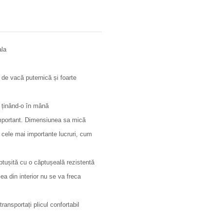
ala
 de vacă puternică și foarte
l ținând-o în mână
e important. Dimensiunea sa mică
 cele mai importante lucruri, cum
ptușită cu o căptușeală rezistentă
ea din interior nu se va freca
.
ansportați plicul confortabil