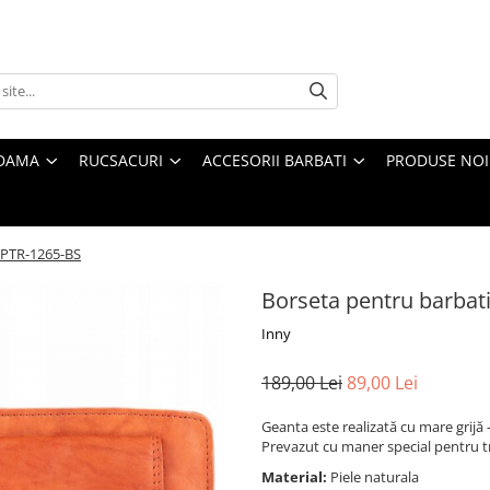
 DAMA
RUCSACURI
ACCESORII BARBATI
PRODUSE NOI
a PTR-1265-BS
Borseta pentru barbati
Inny
189,00 Lei
89,00 Lei
Geanta este realizată cu mare grijă -
Prevazut cu maner special pentru 
Material:
Piele naturala