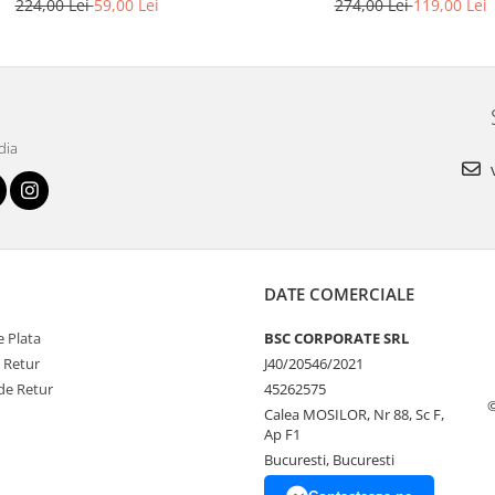
224,00 Lei
59,00 Lei
274,00 Lei
119,00 Lei
MX02-P-7700
dia
v
DATE COMERCIALE
 Plata
BSC CORPORATE SRL
e Retur
J40/20546/2021
de Retur
45262575
Calea MOSILOR, Nr 88, Sc F,
Ap F1
Bucuresti, Bucuresti