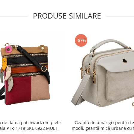
PRODUSE SIMILARE
-57%
 de dama patchwork din piele
Geantă de umăr gri pentru fe
ala PTR-1718-SKL-6922 MULTI
modă, geantă mică urbană cu 
piele ecologică - Peterson P