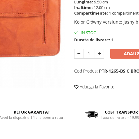
Lungime:
9.50 cm
Inaltime:
12.00 cm
Compartimente:
1 compartimen
Kolor Główny Versiune
:
jasny 
IN STOC
Durata de livrare:
1
ADAUG
Cod Produs:
PTR-1265-BS C.B
Adauga la Favorite
RETUR GARANTAT
COST TRANSPOR
Aveti la dispozitie 14 zile pentru retur.
Taxa de livrare - 19.99