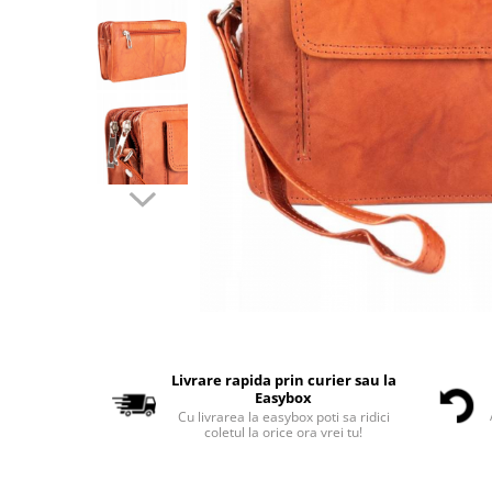
Livrare rapida prin curier sau la
Easybox
Cu livrarea la easybox poti sa ridici
coletul la orice ora vrei tu!