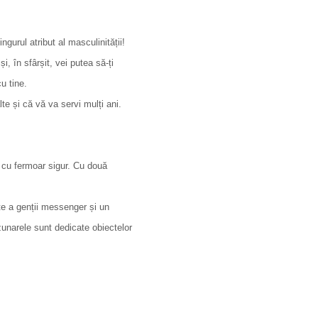
gurul atribut al masculinității!
, în sfârșit, vei putea să-ți
u tine.
lte și că vă va servi mulți ani.
e cu fermoar sigur. Cu două
te a genții messenger și un
zunarele sunt dedicate obiectelor