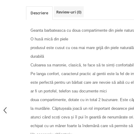
Review-uri
(0)
Descriere
Geanta barbateasca cu doua compartimente din piele natur
O husă mică din piele
produsul este cusut cu cea mai mare grijă din piele naturală
durabilă
Culoarea sa maronie, clasică, te face să te simți confortabi
Pe langa confort, caracterul practic al gentii este la fel d
este perfectă pentru un bărbat care are nevoie să aibă cu el
ar fi un portofel, telefon sau documente mici
doua compartimente, dotate cu in total 2 buzunare. Este că
la murdărie. Căptușeala joacă un rol important deoarece piel
atunci când scoți ceva și îl pui în geantă de nenumărate ori
echipat cu un mâner foarte la îndemână care vă permite să tr