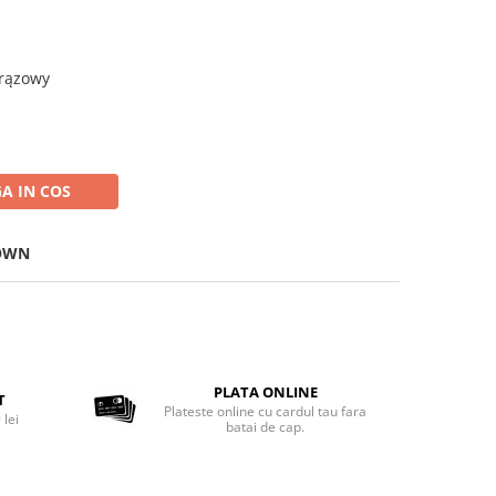
t
brązowy
A IN COS
ROWN
PLATA ONLINE
T
Plateste online cu cardul tau fara
 lei
batai de cap.