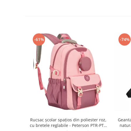
-61%
-74%
Rucsac școlar spațios din poliester roz,
Geanta
cu bretele reglabile - Peterson PTR-PTN
natur
8610-1327 PINK