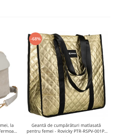
-68%
-55%
mei, la
Geanta 
Geantă de cumpărături matlasată
fermoar,
ecologica
pentru femei - Rovicky PTR-RSPV-001P-
TR-PTN
5277 GOLD