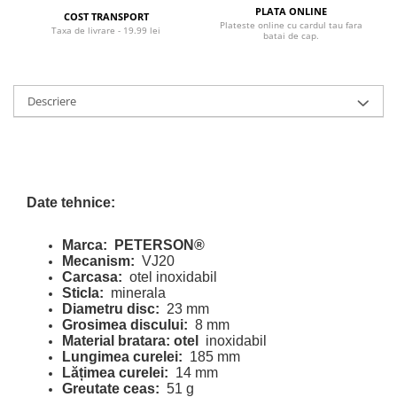
PLATA ONLINE
COST TRANSPORT
Plateste online cu cardul tau fara
Taxa de livrare - 19.99 lei
batai de cap.
Descriere
Date tehnice:
Marca:
PETERSON®
Mecanism:
VJ20
Carcasa:
otel inoxidabil
Sticla:
minerala
Diametru disc:
23 mm
Grosimea discului:
8 mm
Material bratara: otel
inoxidabil
Lungimea curelei:
185 mm
Lățimea curelei:
14 mm
Greutate ceas:
51 g