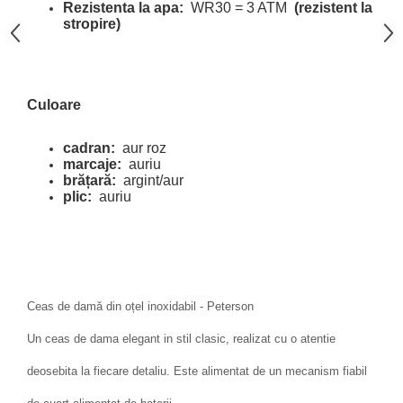
Rezistenta la apa:
WR30 = 3 ATM
(rezistent la
stropire)
Culoare
cadran:
aur roz
marcaje:
auriu
brățară:
argint/aur
plic:
auriu
Ceas de damă din oțel inoxidabil - Peterson
Un ceas de dama elegant in stil clasic, realizat cu o atentie
deosebita la fiecare detaliu. Este alimentat de un mecanism fiabil