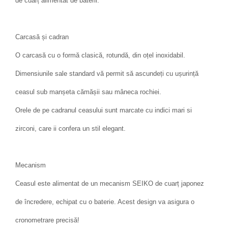
de cuarț alimentat de baterii.
Carcasă și cadran
O carcasă cu o formă clasică, rotundă, din oțel inoxidabil.
Dimensiunile sale standard vă permit să ascundeți cu ușurință
ceasul sub manșeta cămășii sau mâneca rochiei.
Orele de pe cadranul ceasului sunt marcate cu indici mari si
zirconi, care ii confera un stil elegant.
Mecanism
Ceasul este alimentat de un mecanism SEIKO de cuarț japonez
de încredere, echipat cu o baterie. Acest design va asigura o
cronometrare precisă!