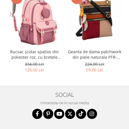
Rucsac școlar spațios din
Geanta de dama patchwork
poliester roz, cu bretele
din piele naturala PTR-
reglabile - Peterson PTR-
1718-SKL-6922 MULTI
334,00 Lei
224,00 Lei
PTN 8610-1327 PINK
129,00 Lei
59,00 Lei
SOCIAL
Urmareste-ne in social media