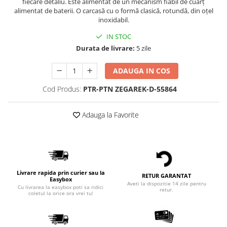
fiecare detaliu. Este alimentat de un mecanism fiabil de cuarț
alimentat de baterii. O carcasă cu o formă clasică, rotundă, din oțel
inoxidabil.
IN STOC
Durata de livrare:
5 zile
ADAUGA IN COS
Cod Produs:
PTR-PTN ZEGAREK-D-55864
Adauga la Favorite
Livrare rapida prin curier sau la
RETUR GARANTAT
Easybox
Aveti la dispozitie 14 zile pentru
Cu livrarea la easybox poti sa ridici
retur.
coletul la orice ora vrei tu!