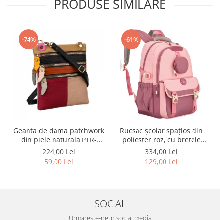
PRODUSE SIMILARE
-74%
-61%
Geanta de dama patchwork
Rucsac școlar spațios din
din piele naturala PTR-
poliester roz, cu bretele
1718-SKL-6922 MULTI
reglabile - Peterson PTR-
224,00 Lei
334,00 Lei
PTN 8610-1327 PINK
59,00 Lei
129,00 Lei
SOCIAL
Urmareste-ne in social media