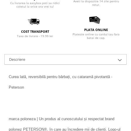
Aveti la dispozitie 14 zile pentru
Cu livrarea la easybox poti sa ridici
retur.
coletul la orice ora vrei tu!
PLATA ONLINE
COST TRANSPORT
Plateste online cu cardul tau fara
Taxa de livrare - 19.99 lei
batai de cap.
Descriere
Curea lată, reversibilă pentru bărbați, cu cataramă pivotantă -
Peterson
marca poloneza | Un produs al cunoscutului și respectat brand
polonez PETERSON®, în care au încredere mii de clienți. Logo-ul