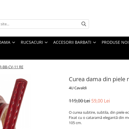
 DAMA
RUCSACURI
ACCESORII BARBATI
PRODUSE NOI
TR-BB-CV-11 RE
Curea dama din piele 
4U Cavaldi
119,00 Lei
59,00 Lei
O curea subtire, subtila, din piele e
Fixat cu o cataramă elegantă din me
105 cm.