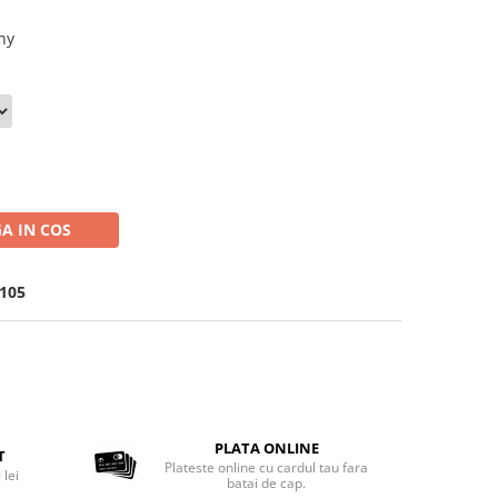
ny
A IN COS
 105
PLATA ONLINE
T
Plateste online cu cardul tau fara
 lei
batai de cap.