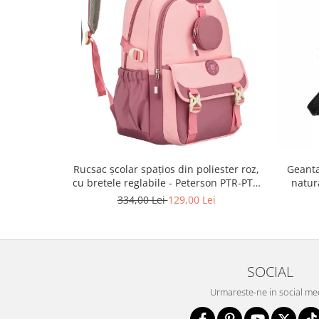
Rucsac școlar spațios din poliester roz,
Geanta
cu bretele reglabile - Peterson PTR-PTN
natur
8610-1327 PINK
334,00 Lei
129,00 Lei
SOCIAL
Urmareste-ne in social me