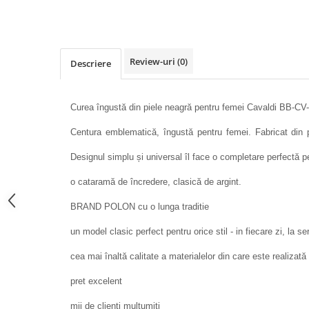
Review-uri
(0)
Descriere
Curea îngustă din piele neagră pentru femei Cavaldi BB-C
Centura emblematică, îngustă pentru femei. Fabricat din pi
Designul simplu și universal îl face o completare perfectă pe
o cataramă de încredere, clasică de argint.
BRAND POLON cu o lunga traditie
un model clasic perfect pentru orice stil - in fiecare zi, la se
cea mai înaltă calitate a materialelor din care este realizat
pret excelent
mii de clienți mulțumiți