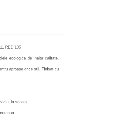
V-11 RED 105
ele ecologica de inalta calitate.
ntru aproape orice stil. Finisat cu
rviciu, la scoala
ă cureaua