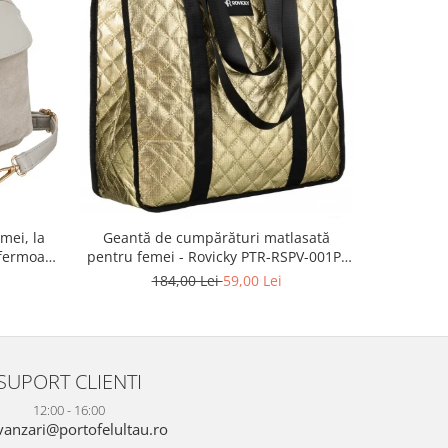
-55%
mei, la
Geanta 
Geantă de cumpărături matlasată
fermoar,
ecologica
pentru femei - Rovicky PTR-RSPV-001P-
TR-PTN
5277 GOLD
2
184,00 Lei
59,00 Lei
SUPORT CLIENTI
12:00 - 16:00
anzari@portofelultau.ro