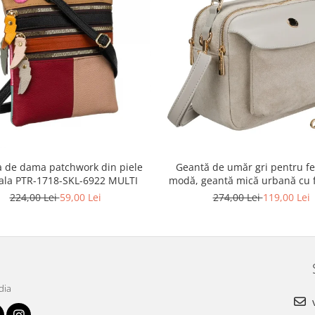
 de dama patchwork din piele
Geantă de umăr gri pentru fe
ala PTR-1718-SKL-6922 MULTI
modă, geantă mică urbană cu 
piele ecologică - Peterson P
224,00 Lei
59,00 Lei
274,00 Lei
119,00 Lei
MX02-P-7700
dia
v