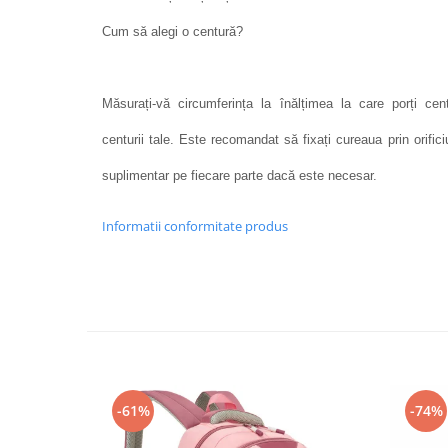
Cum să alegi o centură?
Măsurați-vă circumferința la înălțimea la care porți ce
centurii tale. Este recomandat să fixați cureaua prin orific
suplimentar pe fiecare parte dacă este necesar.
Informatii conformitate produs
-61%
-74%