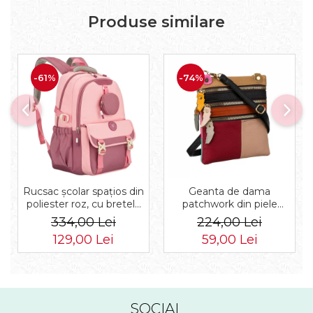
Produse similare
-61%
-74%
Rucsac școlar spațios din
Geanta de dama
poliester roz, cu bretele
patchwork din piele
reglabile - Peterson PTR-
naturala PTR-1718-SKL-
334,00 Lei
224,00 Lei
PTN 8610-1327 PINK
6922 MULTI
129,00 Lei
59,00 Lei
SOCIAL