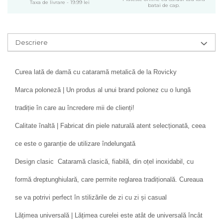
Taxa de livrare - 19.99 lei
batai de cap.
Descriere
Curea lată de damă cu cataramă metalică de la Rovicky
Marca poloneză | Un produs al unui brand polonez cu o lungă
tradiție în care au încredere mii de clienți!
Calitate înaltă | Fabricat din piele naturală atent selecționată, ceea
ce este o garanție de utilizare îndelungată
Design clasic Cataramă clasică, fiabilă, din oțel inoxidabil, cu
formă dreptunghiulară, care permite reglarea tradițională. Cureaua
se va potrivi perfect în stilizările de zi cu zi și casual
Lățimea universală | Lățimea curelei este atât de universală încât