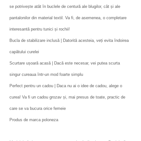
se potrivește atât în ​​buclele de centură ale blugilor, cât și ale
pantalonilor din material textil. Va fi, de asemenea, o completare
interesantă pentru tunici și rochii!
Bucla de stabilizare inclusă | Datorită acesteia, veți evita îndoirea
capătului curelei
Scurtare ușoară acasă | Dacă este necesar, vei putea scurta
singur cureaua într-un mod foarte simplu
Perfect pentru un cadou | Daca nu ai o idee de cadou, alege o
curea! Va fi un cadou grozav și, mai presus de toate, practic de
care se va bucura orice femeie
Produs de marca poloneza