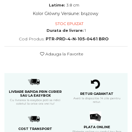
Latime:
3.8 cm
Kolor Główny Versiune
:
brązowy
STOC EPUIZAT
Durata de livrare:
1
Cod Produs:
PTR-PRD-4-N-105-0461 BRO
Adauga la Favorite
LIVRARE RAPIDA PRIN CURIER
RETUR GARANTAT
SAU LA EASYBOX
Aveti la dispozitie 14 zile pentru
Cu livrarea la easybox poti sa ridici
retur.
coletul la orice ora vrei tu!
PLATA ONLINE
COST TRANSPORT
Plateste online cu cardul tau fara