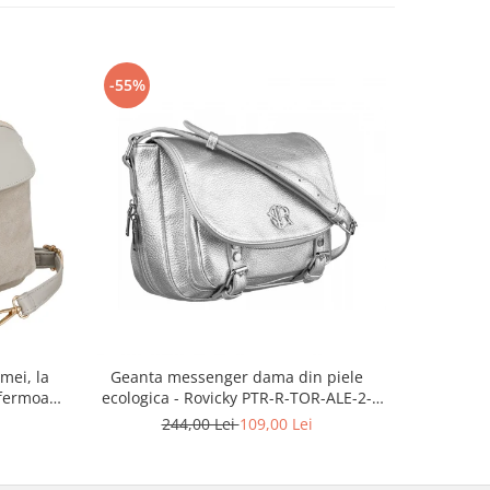
-55%
-68%
mei, la
Geanta messenger dama din piele
Geantă 
fermoar,
ecologica - Rovicky PTR-R-TOR-ALE-2-
pentru fe
TR-PTN
3776 SIL
244,00 Lei
109,00 Lei