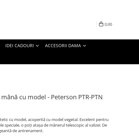
0,00
IDEI CADOURI
ACCESORII DAMA
e mână cu model - Peterson PTR-PTN
ntetic cu model, acoperită cu model vegetal. Excelent pentru
e speciale, o poți atașa de mânerul telescopic al valizei. De
 geantă de antrenament.