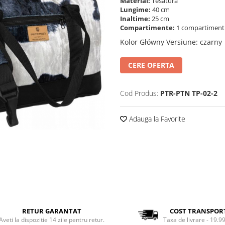
Material:
Tesatura
Lungime:
40 cm
Inaltime:
25 cm
Compartimente:
1 compartimen
Kolor Główny Versiune
:
czarny 
CERE OFERTA
Cod Produs:
PTR-PTN TP-02-2
Adauga la Favorite
RETUR GARANTAT
COST TRANSPOR
Aveti la dispozitie 14 zile pentru retur.
Taxa de livrare - 19.99