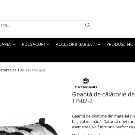
 DAMA
RUCSACURI
ACCESORII BARBATI
PRODUSE NOI
Peterson PTR-PTN TP-02-2
Geantă de călătorie d
TP-02-2
Geantă de călătorie din material si
bagajul de mână. Datorită unei curel
asemenea, va funcționa perfect ca