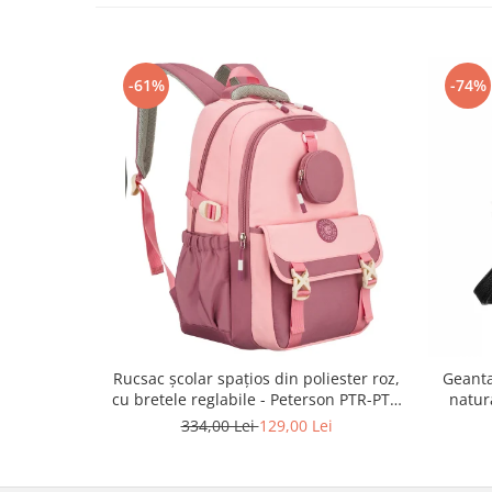
-61%
-74%
Rucsac școlar spațios din poliester roz,
Geanta
cu bretele reglabile - Peterson PTR-PTN
natur
8610-1327 PINK
334,00 Lei
129,00 Lei