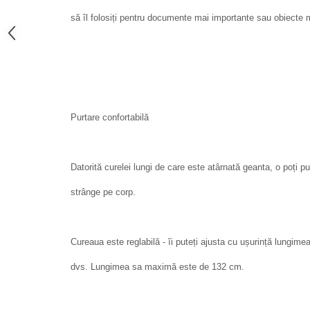
să îl folosiți pentru documente mai importante sau obiecte m
Purtare confortabilă
Datorită curelei lungi de care este atârnată geanta, o poți p
strânge pe corp.
Cureaua este reglabilă - îi puteți ajusta cu ușurință lungimea
dvs. Lungimea sa maximă este de 132 cm.