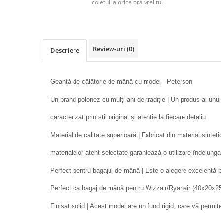
coletul la orice ora vrei tu!
Review-uri
(0)
Descriere
Geantă de călătorie de mână cu model - Peterson
Un brand polonez cu mulți ani de tradiție | Un produs al unu
caracterizat prin stil original și atenție la fiecare detaliu
Material de calitate superioară | Fabricat din material sintetic
materialelor atent selectate garantează o utilizare îndelunga
Perfect pentru bagajul de mână | Este o alegere excelentă pen
Perfect ca bagaj de mână pentru Wizzair/Ryanair (40x20x25
Finisat solid | Acest model are un fund rigid, care vă permit