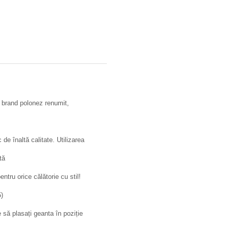
i brand polonez renumit,
 de înaltă calitate. Utilizarea
tă
tru orice călătorie cu stil!
)
e să plasați geanta în poziție