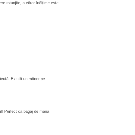
re rotunjite, a căror înălțime este
lăcută! Există un mâner pe
til! Perfect ca bagaj de mână