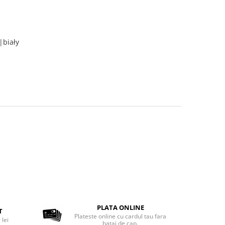
t
|biały
PLATA ONLINE
T
Plateste online cu cardul tau fara
 lei
batai de cap.