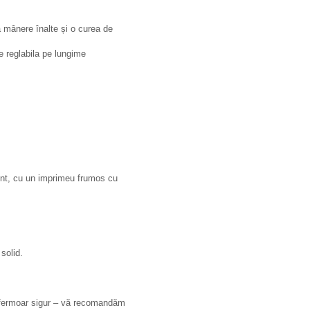
ă mânere înalte și o curea de
e reglabila pe lungime
ent, cu un imprimeu frumos cu
solid.
u fermoar sigur – vă recomandăm