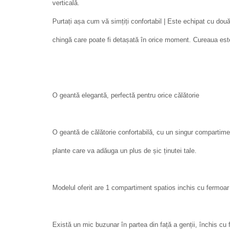
verticală.
Purtați așa cum vă simțiți confortabil | Este echipat cu dou
chingă care poate fi detașată în orice moment. Cureaua est
O geantă elegantă, perfectă pentru orice călătorie
O geantă de călătorie confortabilă, cu un singur compartim
plante care va adăuga un plus de șic ținutei tale.
Modelul oferit are 1 compartiment spatios inchis cu fermoar 
Există un mic buzunar în partea din față a genții, închis c