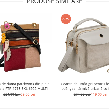
PRODUSE SIMILARE
-57%
 de dama patchwork din piele
Geantă de umăr gri pentru fe
ala PTR-1718-SKL-6922 MULTI
modă, geantă mică urbană cu 
piele ecologică - Peterson P
224,00 Lei
59,00 Lei
274,00 Lei
119,00 Lei
MX02-P-7700