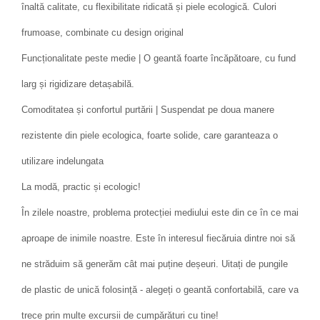
înaltă calitate, cu flexibilitate ridicată și piele ecologică. Culori
frumoase, combinate cu design original
Funcționalitate peste medie | O geantă foarte încăpătoare, cu fund
larg și rigidizare detașabilă.
Comoditatea și confortul purtării | Suspendat pe doua manere
rezistente din piele ecologica, foarte solide, care garanteaza o
utilizare indelungata
La modă, practic și ecologic!
În zilele noastre, problema protecției mediului este din ce în ce mai
aproape de inimile noastre. Este în interesul fiecăruia dintre noi să
ne străduim să generăm cât mai puține deșeuri. Uitați de pungile
de plastic de unică folosință - alegeți o geantă confortabilă, care va
trece prin multe excursii de cumpărături cu tine!