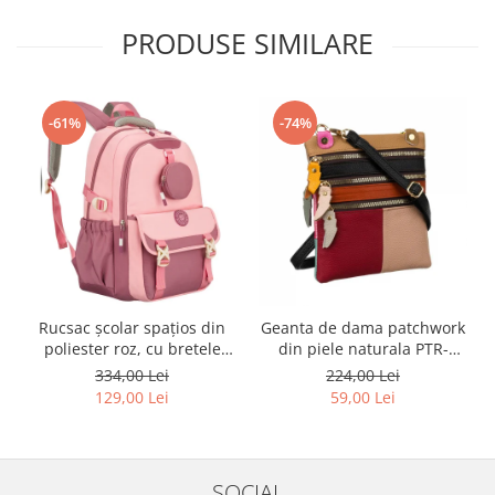
PRODUSE SIMILARE
-61%
-74%
Rucsac școlar spațios din
Geanta de dama patchwork
poliester roz, cu bretele
din piele naturala PTR-
reglabile - Peterson PTR-
1718-SKL-6922 MULTI
334,00 Lei
224,00 Lei
PTN 8610-1327 PINK
129,00 Lei
59,00 Lei
SOCIAL