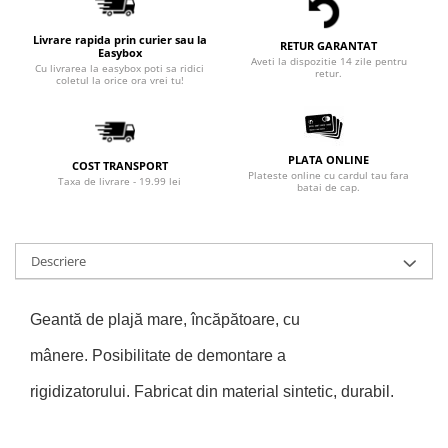
Livrare rapida prin curier sau la
RETUR GARANTAT
Easybox
Aveti la dispozitie 14 zile pentru
Cu livrarea la easybox poti sa ridici
retur.
coletul la orice ora vrei tu!
PLATA ONLINE
COST TRANSPORT
Plateste online cu cardul tau fara
Taxa de livrare - 19.99 lei
batai de cap.
Descriere
Geantă de plajă mare, încăpătoare, cu
mânere.
Posibilitate de demontare a
rigidizatorului.
Fabricat din material sintetic, durabil.