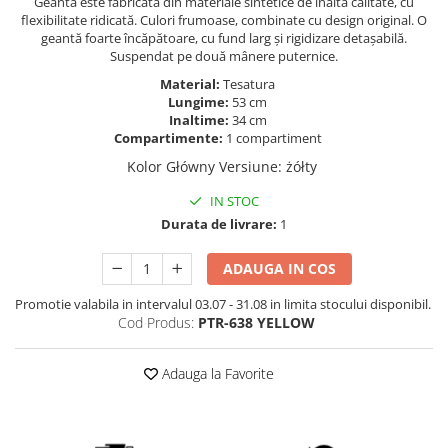
Geanta este fabricată din materiale sintetice de înaltă calitate, cu
flexibilitate ridicată. Culori frumoase, combinate cu design original. O
geantă foarte încăpătoare, cu fund larg și rigidizare detașabilă.
Suspendat pe două mânere puternice.
Material:
Tesatura
Lungime:
53 cm
Inaltime:
34 cm
Compartimente:
1 compartiment
Kolor Główny Versiune
:
żółty
IN STOC
Durata de livrare:
1
ADAUGA IN COS
Promotie valabila in intervalul 03.07 - 31.08 in limita stocului disponibil.
Cod Produs:
PTR-638 YELLOW
Adauga la Favorite