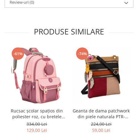
Review-uri
(0)
PRODUSE SIMILARE
-61%
-74%
Rucsac școlar spațios din
Geanta de dama patchwork
poliester roz, cu bretele
din piele naturala PTR-
reglabile - Peterson PTR-
1718-SKL-6922 MULTI
334,00 Lei
224,00 Lei
PTN 8610-1327 PINK
129,00 Lei
59,00 Lei