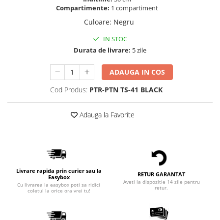
Compartimente:
1 compartiment
Culoare
:
Negru
IN STOC
Durata de livrare:
5 zile
ADAUGA IN COS
Cod Produs:
PTR-PTN TS-41 BLACK
Adauga la Favorite
Livrare rapida prin curier sau la
RETUR GARANTAT
Easybox
Aveti la dispozitie 14 zile pentru
Cu livrarea la easybox poti sa ridici
retur.
coletul la orice ora vrei tu!