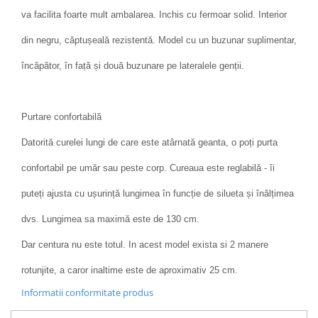
va facilita foarte mult ambalarea. Inchis cu fermoar solid. Interior
din negru, căptușeală rezistentă. Model cu un buzunar suplimentar,
încăpător, în față și două buzunare pe lateralele genții.
Purtare confortabilă
Datorită curelei lungi de care este atârnată geanta, o poți purta
confortabil pe umăr sau peste corp. Cureaua este reglabilă - îi
puteți ajusta cu ușurință lungimea în funcție de silueta și înălțimea
dvs. Lungimea sa maximă este de 130 cm.
Dar centura nu este totul. In acest model exista si 2 manere
rotunjite, a caror inaltime este de aproximativ 25 cm.
Informatii conformitate produs