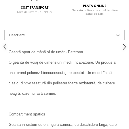
PLATA ONLINE
COST TRANSPORT
Plateste online cu cardul tau fara
Taxa de livrare - 19.99 lei
batai de cap.
Descriere
Geantă sport de mână și de umăr - Peterson
O geantă de voiaj de dimensiuni medii încăpătoare. Un produs al
unui brand polonez binecunoscut și respectat. Un model în stil
clasic, dintr-o țesătură din poliester foarte rezistentă, de culoare
neagră, care nu lasă semne.
Compartiment spatios
Geanta in sistem cu o singura camera, cu deschidere larga, care