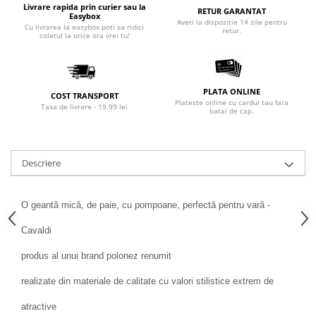
Livrare rapida prin curier sau la
RETUR GARANTAT
Easybox
Aveti la dispozitie 14 zile pentru
Cu livrarea la easybox poti sa ridici
retur.
coletul la orice ora vrei tu!
PLATA ONLINE
COST TRANSPORT
Plateste online cu cardul tau fara
Taxa de livrare - 19.99 lei
batai de cap.
Descriere
O geantă mică, de paie, cu pompoane, perfectă pentru vară -
Cavaldi
produs al unui brand polonez renumit
realizate din materiale de calitate cu valori stilistice extrem de
atractive