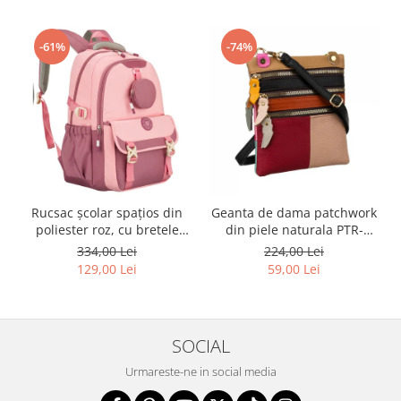
-61%
-74%
Rucsac școlar spațios din
Geanta de dama patchwork
poliester roz, cu bretele
din piele naturala PTR-
reglabile - Peterson PTR-
1718-SKL-6922 MULTI
334,00 Lei
224,00 Lei
PTN 8610-1327 PINK
129,00 Lei
59,00 Lei
SOCIAL
Urmareste-ne in social media