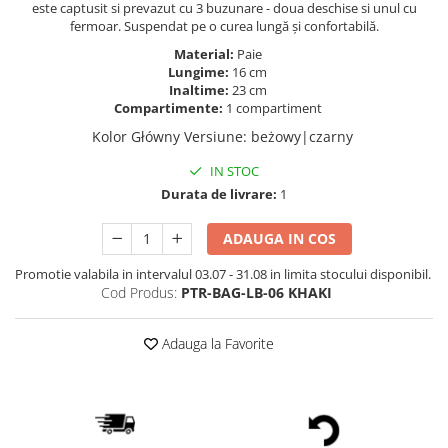
este captusit si prevazut cu 3 buzunare - doua deschise si unul cu
fermoar. Suspendat pe o curea lungă și confortabilă.
Material:
Paie
Lungime:
16 cm
Inaltime:
23 cm
Compartimente:
1 compartiment
Kolor Główny Versiune
:
beżowy|czarny
IN STOC
Durata de livrare:
1
ADAUGA IN COS
Promotie valabila in intervalul 03.07 - 31.08 in limita stocului disponibil.
Cod Produs:
PTR-BAG-LB-06 KHAKI
Adauga la Favorite