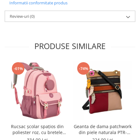
Informatii conformitate produs
Review-uri
(0)
PRODUSE SIMILARE
-61%
-74%
Rucsac școlar spațios din
Geanta de dama patchwork
poliester roz, cu bretele
din piele naturala PTR-
reglabile - Peterson PTR-
1718-SKL-6922 MULTI
334,00 Lei
224,00 Lei