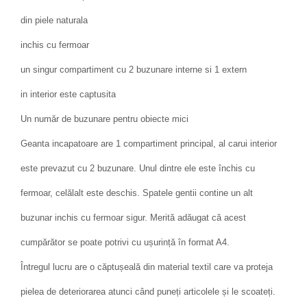
din piele naturala
inchis cu fermoar
un singur compartiment cu 2 buzunare interne si 1 extern
in interior este captusita
Un număr de buzunare pentru obiecte mici
Geanta incapatoare are 1 compartiment principal, al carui interior
este prevazut cu 2 buzunare. Unul dintre ele este închis cu
fermoar, celălalt este deschis. Spatele gentii contine un alt
buzunar inchis cu fermoar sigur. Merită adăugat că acest
cumpărător se poate potrivi cu ușurință în format A4.
Întregul lucru are o căptușeală din material textil care va proteja
pielea de deteriorarea atunci când puneți articolele și le scoateți.