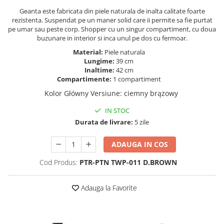
Geanta este fabricata din piele naturala de inalta calitate foarte
rezistenta. Suspendat pe un maner solid care ii permite sa fie purtat
pe umar sau peste corp. Shopper cu un singur compartiment, cu doua
buzunare in interior si inca unul pe dos cu fermoar.
Material:
Piele naturala
Lungime:
39 cm
Inaltime:
42 cm
Compartimente:
1 compartiment
Kolor Główny Versiune
:
ciemny brązowy
IN STOC
Durata de livrare:
5 zile
ADAUGA IN COS
Cod Produs:
PTR-PTN TWP-011 D.BROWN
Adauga la Favorite