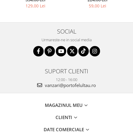
PTN 8610-1327 PINK
129,00 Lei
59,00 Lei
SOCIAL
Urmareste-ne in social media
SUPORT CLIENTI
12:00 - 16:00
vanzari@portofelultau.ro
MAGAZINUL MEU
CLIENTI
DATE COMERCIALE