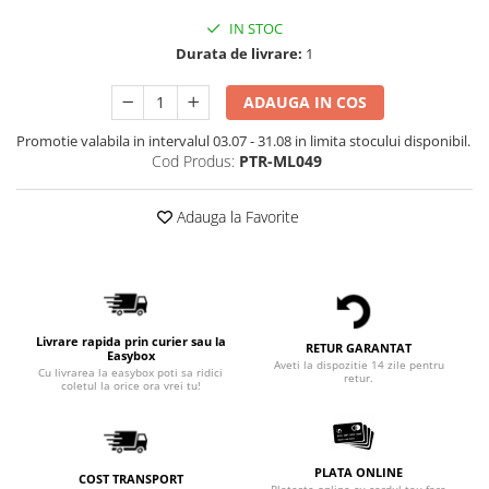
IN STOC
Durata de livrare:
1
ADAUGA IN COS
Promotie valabila in intervalul 03.07 - 31.08 in limita stocului disponibil.
Cod Produs:
PTR-ML049
Adauga la Favorite
Livrare rapida prin curier sau la
RETUR GARANTAT
Easybox
Aveti la dispozitie 14 zile pentru
Cu livrarea la easybox poti sa ridici
retur.
coletul la orice ora vrei tu!
PLATA ONLINE
COST TRANSPORT
Plateste online cu cardul tau fara