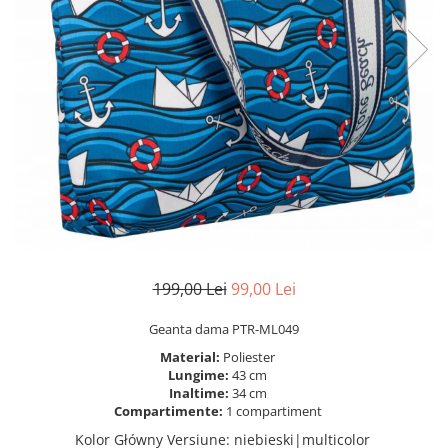
199,00 Lei
99,00 Lei
Geanta dama PTR-ML049
Material:
Poliester
Lungime:
43 cm
Inaltime:
34 cm
Compartimente:
1 compartiment
Kolor Główny Versiune
:
niebieski|multicolor