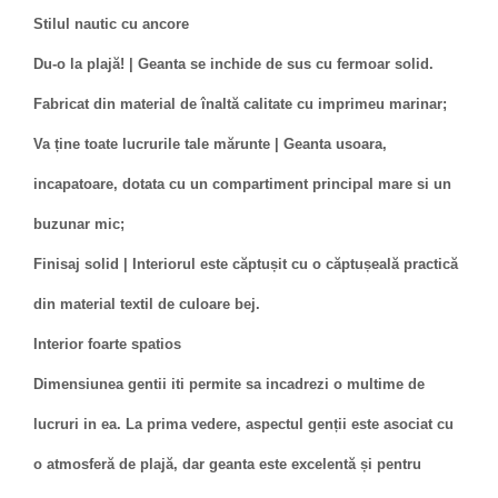
Stilul nautic cu ancore
Du-o la plajă! | Geanta se inchide de sus cu fermoar solid.
Fabricat din material de înaltă calitate cu imprimeu marinar;
Va ține toate lucrurile tale mărunte | Geanta usoara,
incapatoare, dotata cu un compartiment principal mare si un
buzunar mic;
Finisaj solid | Interiorul este căptușit cu o căptușeală practică
din material textil de culoare bej.
Interior foarte spatios
Dimensiunea gentii iti permite sa incadrezi o multime de
lucruri in ea. La prima vedere, aspectul genții este asociat cu
o atmosferă de plajă, dar geanta este excelentă și pentru