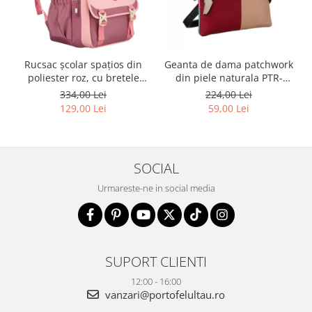
Rucsac școlar spațios din
Geanta de dama patchwork
poliester roz, cu bretele
din piele naturala PTR-
reglabile - Peterson PTR-
1718-SKL-6922 MULTI
334,00 Lei
224,00 Lei
PTN 8610-1327 PINK
129,00 Lei
59,00 Lei
SOCIAL
Urmareste-ne in social media
SUPORT CLIENTI
12:00 - 16:00
vanzari@portofelultau.ro