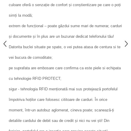
culoare oferă o senzație de confort și conștientizare pe care o poți
simți la modă;
extrem de funcțional – poate găzdui sume mari de numerar, carduri
și documente și în plus are un buzunar dedicat telefonului tău!
Datorita buclei situate pe spate, o vei putea atasa de centura si te
vei bucura de comoditate;
pe suprafata are embosare care confirma ca este piele si echipata
cu tehnologie RFID PROTECT;
sigur - tehnologia RFID menționată mai sus protejează portofelul
împotriva hoților care folosesc cititoare de carduri. În orice
moment, într-un autobuz aglomerat, cineva poate; scanează-ți
detaliile cardului de debit sau de credit și nici nu vei ști! Din