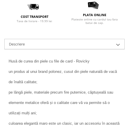
PLATA ONLINE
COST TRANSPORT
Plateste online cu cardul tau fara
Taxa de livrare - 19.99 lei
batai de cap.
Descriere
Husă de curea din piele cu file de card - Rovicky
un produs al unui brand polonez, cusut din piele naturală de vacă
de înaltă calitate;
pe lângă piele, materiale precum fire puternice, căptușeală sau
elemente metalice oferă și o calitate care vă va permite să o
utilizați mulți ani;
culoarea elegantă maro este un clasic, iar un accesoriu în această