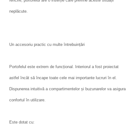
fericire, portofelul are o inserție care previne aceste situații
neplăcute.
Un accesoriu practic cu multe întrebuințări
Portofelul este extrem de funcțional. Interiorul a fost proiectat
astfel încât să încape toate cele mai importante lucruri în el.
Dispunerea intuitivă a compartimentelor și buzunarelor va asigura
confortul în utilizare.
Este dotat cu: