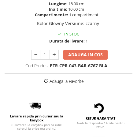
Lungime:
18.00 cm
Inaltime:
10.00 cm
Compartimente:
1 compartiment
Kolor Główny Versiune
:
czarny
IN STOC
Durata de livrare:
1
ADAUGA IN COS
Cod Produs:
PTR-CPR-043-BAR-6767 BLA
Adauga la Favorite
Livrare rapida prin curier sau la
RETUR GARANTAT
Easybox
Aveti la dispozitie 14 zile pentru
Cu livrarea la easybox poti sa ridici
retur.
coletul la orice ora vrei tu!