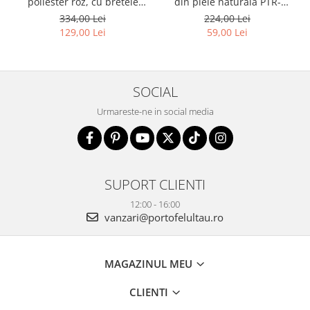
poliester roz, cu bretele
din piele naturala PTR-
reglabile - Peterson PTR-
1718-SKL-6922 MULTI
334,00 Lei
224,00 Lei
PTN 8610-1327 PINK
129,00 Lei
59,00 Lei
SOCIAL
Urmareste-ne in social media
SUPORT CLIENTI
12:00 - 16:00
vanzari@portofelultau.ro
MAGAZINUL MEU
CLIENTI