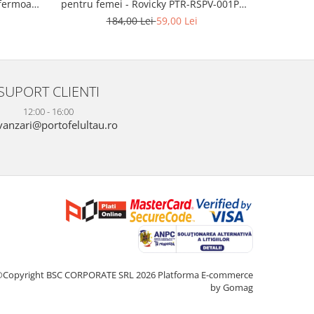
fermoar,
ecologica
pentru femei - Rovicky PTR-RSPV-001P-
TR-PTN
5277 GOLD
2
184,00 Lei
59,00 Lei
SUPORT CLIENTI
12:00 - 16:00
anzari@portofelultau.ro
©Copyright BSC CORPORATE SRL 2026
Platforma E-commerce
by Gomag