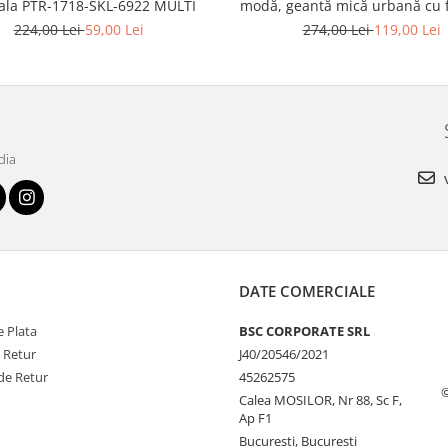
ala PTR-1718-SKL-6922 MULTI
modă, geantă mică urbană cu 
piele ecologică - Peterson P
224,00 Lei
59,00 Lei
274,00 Lei
119,00 Lei
MX02-P-7700
dia
v
DATE COMERCIALE
 Plata
BSC CORPORATE SRL
e Retur
J40/20546/2021
de Retur
45262575
Calea MOSILOR, Nr 88, Sc F,
Ap F1
Bucuresti, Bucuresti