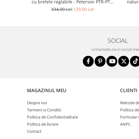
cu bretele reglabile - Peterson PTR-PTN
natur
8610-1327 PINK
334,00 Lei
129,00 Lei
SOCIAL
Urmareste-ne in social me
MAGAZINUL MEU
CLIENTI
Despre noi
Metode de
Termeni si Conditii
Politica d
Politica de Confidentialitate
Formular 
Politica de livrare
ANPC
Contact