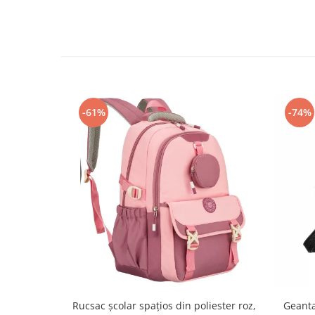
-61%
-74%
Rucsac școlar spațios din poliester roz,
Geanta