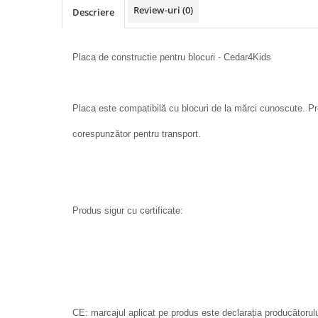
Review-uri
(0)
Descriere
Placa de constructie pentru blocuri - Cedar4Kids
Placa este compatibilă cu blocuri de la mărci cunoscute. Pr
corespunzător pentru transport.
Produs sigur cu certificate:
CE: marcajul aplicat pe produs este declarația producătorul