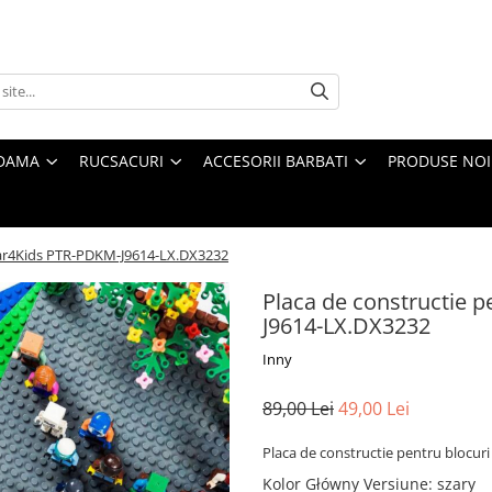
 DAMA
RUCSACURI
ACCESORII BARBATI
PRODUSE NOI
edar4Kids PTR-PDKM-J9614-LX.DX3232
Placa de constructie 
J9614-LX.DX3232
Inny
89,00 Lei
49,00 Lei
Placa de constructie pentru blocu
Kolor Główny Versiune
:
szary