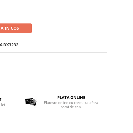
A IN COS
X.DX3232
PLATA ONLINE
T
Plateste online cu cardul tau fara
 lei
batai de cap.