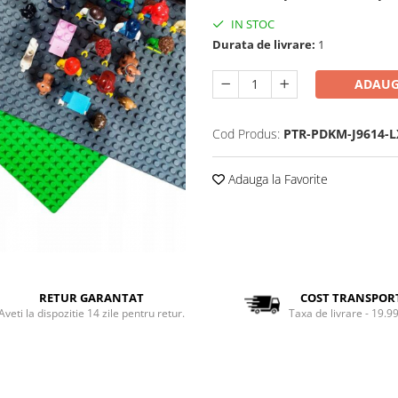
IN STOC
Durata de livrare:
1
ADAUG
Cod Produs:
PTR-PDKM-J9614-L
Adauga la Favorite
RETUR GARANTAT
COST TRANSPOR
Aveti la dispozitie 14 zile pentru retur.
Taxa de livrare - 19.99