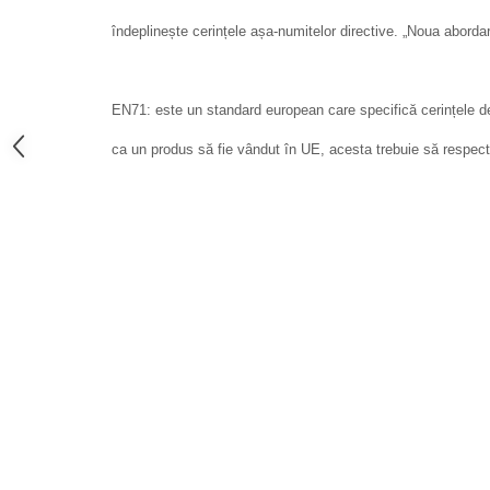
îndeplinește cerințele așa-numitelor directive. „Noua aborda
EN71: este un standard european care specifică cerințele de
ca un produs să fie vândut în UE, acesta trebuie să respec