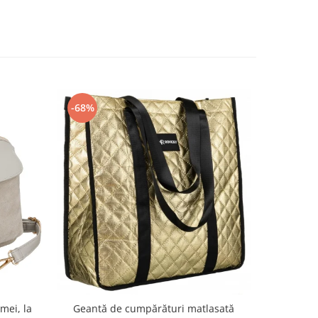
-68%
-55%
mei, la
Geanta 
Geantă de cumpărături matlasată