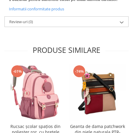
Informatii conformitate produs
Review-uri
(0)
PRODUSE SIMILARE
-61%
-74%
Rucsac școlar spațios din
Geanta de dama patchwork
poliester roz, cu bretele
din piele naturala PTR-