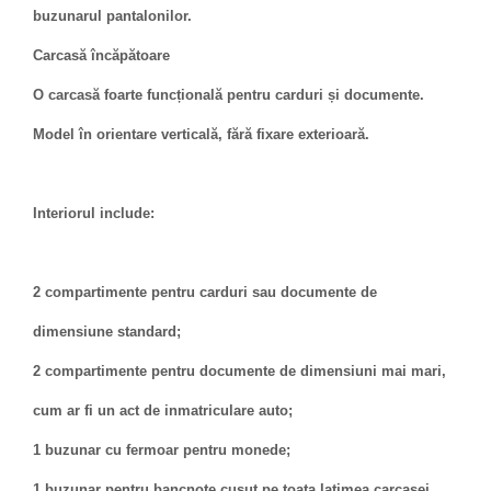
buzunarul pantalonilor.
Carcasă încăpătoare
O carcasă foarte funcțională pentru carduri și documente.
Model în orientare verticală, fără fixare exterioară.
Interiorul include:
2 compartimente pentru carduri sau documente de
dimensiune standard;
2 compartimente pentru documente de dimensiuni mai mari,
cum ar fi un act de inmatriculare auto;
1 buzunar cu fermoar pentru monede;
1 buzunar pentru bancnote cusut pe toata latimea carcasei.