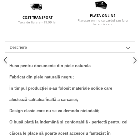
PLATA ONLINE
COST TRANSPORT
Plateste online cu cardul tau fara
Taxa de livrare - 19.99 lei
batai de cap.
Descriere
Husa pentru documente din piele naturala
Fabricat din piele naturală negru;
În timpul producției s-au folosit materiale solide care
afectează calitatea înaltă a carcasei;
Design clasic care nu se va demoda niciodată;
O husă plată la îndemână și confortabilă - perfectă pentru cei
cărora le place să poarte acest accesoriu fantezist în