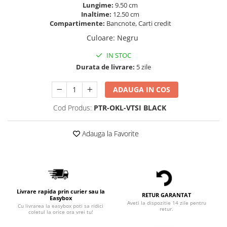
Lungime:
9.50 cm
Inaltime:
12.50 cm
Compartimente:
Bancnote, Carti credit
Culoare
:
Negru
IN STOC
Durata de livrare:
5 zile
ADAUGA IN COS
Cod Produs:
PTR-OKL-VTSI BLACK
Adauga la Favorite
Livrare rapida prin curier sau la
RETUR GARANTAT
Easybox
Aveti la dispozitie 14 zile pentru
Cu livrarea la easybox poti sa ridici
retur.
coletul la orice ora vrei tu!