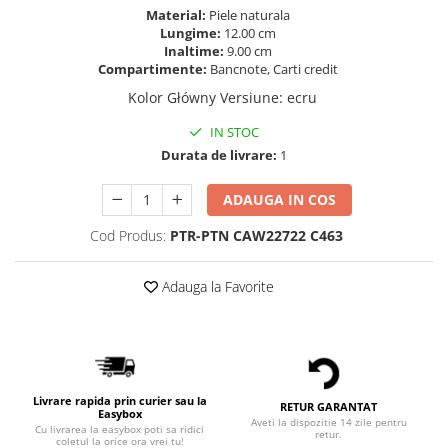
Material:
Piele naturala
Lungime:
12.00 cm
Inaltime:
9.00 cm
Compartimente:
Bancnote, Carti credit
Kolor Główny Versiune
:
ecru
IN STOC
Durata de livrare:
1
ADAUGA IN COS
Cod Produs:
PTR-PTN CAW22722 C463
Adauga la Favorite
Livrare rapida prin curier sau la
RETUR GARANTAT
Easybox
Aveti la dispozitie 14 zile pentru
Cu livrarea la easybox poti sa ridici
retur.
coletul la orice ora vrei tu!