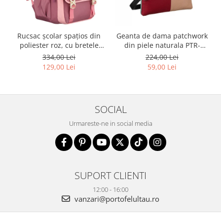
Rucsac școlar spațios din
Geanta de dama patchwork
poliester roz, cu bretele
din piele naturala PTR-
reglabile - Peterson PTR-
1718-SKL-6922 MULTI
334,00 Lei
224,00 Lei
PTN 8610-1327 PINK
129,00 Lei
59,00 Lei
SOCIAL
Urmareste-ne in social media
SUPORT CLIENTI
12:00 - 16:00
vanzari@portofelultau.ro