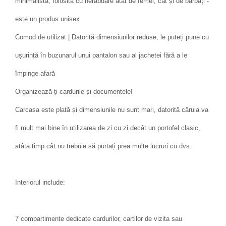
minimalistă, folosită cu nerăbdare atât de femei, cât și de bărbați -
este un produs unisex
Comod de utilizat | Datorită dimensiunilor reduse, le puteți pune cu
ușurință în buzunarul unui pantalon sau al jachetei fără a le
împinge afară
Organizează-ți cardurile și documentele!
Carcasa este plată și dimensiunile nu sunt mari, datorită căruia va
fi mult mai bine în utilizarea de zi cu zi decât un portofel clasic,
atâta timp cât nu trebuie să purtați prea multe lucruri cu dvs.
Interiorul include:
7 compartimente dedicate cardurilor, cartilor de vizita sau